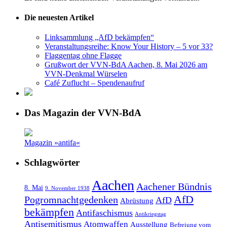
Die neuesten Artikel
Linksammlung „AfD bekämpfen“
Veranstaltungsreihe: Know Your History – 5 vor 33?
Flaggentag ohne Flagge
Grußwort der VVN-BdA Aachen, 8. Mai 2026 am
VVN-Denkmal Würselen
Café Zuflucht – Spendenaufruf
Das Magazin der VVN-BdA
Magazin »antifa«
Schlagwörter
Aachen
Aachener Bündnis
8. Mai
9. November 1938
AfD
Pogromnachtgedenken
AfD
Abrüstung
bekämpfen
Antifaschismus
Antikriegstag
Antisemitismus
Atomwaffen
Ausstellung
Befreiung vom