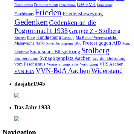
DFG-VK
Faschismus
Demonstration
Deportation
Erinnerung
Frieden
Friedensbewegung
Faschismus
Gedenken
Gedenken an die
Pogromnacht 1938
Gruppe Z - Stolberg
Kundgebung
Lesung
Ma Bistar! Vergesst nicht!
Konzert
Krieg
Protest gegen AfD
Mahnwache
Novemberpogrome 1938
NATO
Roma
Stolberg
Spanischer Bürgerkrieg
Solidarität
Synagogenplatz Aachen
Stolpersteine
Tag der Befreiung
vom Faschismus
VHS Aachen
Veranstaltungsreihe
Verfolgung
VVN-BdA Aachen
Widerstand
VVN-BdA
dasjahr1945
Das Jahr 1933
Navigation