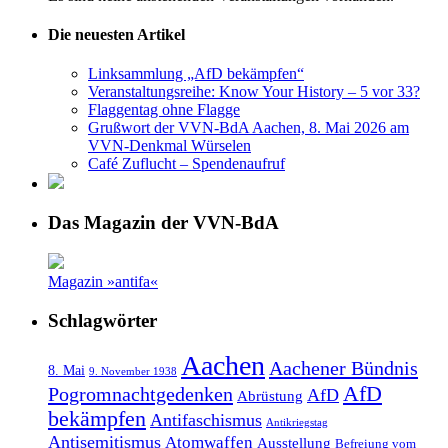
Die neuesten Artikel
Linksammlung „AfD bekämpfen“
Veranstaltungsreihe: Know Your History – 5 vor 33?
Flaggentag ohne Flagge
Grußwort der VVN-BdA Aachen, 8. Mai 2026 am
VVN-Denkmal Würselen
Café Zuflucht – Spendenaufruf
Das Magazin der VVN-BdA
Magazin »antifa«
Schlagwörter
Aachen
Aachener Bündnis
8. Mai
9. November 1938
AfD
Pogromnachtgedenken
AfD
Abrüstung
bekämpfen
Antifaschismus
Antikriegstag
Antisemitismus
Atomwaffen
Ausstellung
Befreiung vom