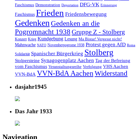
DFG-VK
Faschismus
Demonstration
Deportation
Erinnerung
Frieden
Friedensbewegung
Faschismus
Gedenken
Gedenken an die
Pogromnacht 1938
Gruppe Z - Stolberg
Kundgebung
Lesung
Ma Bistar! Vergesst nicht!
Konzert
Krieg
Protest gegen AfD
Mahnwache
Novemberpogrome 1938
NATO
Roma
Stolberg
Spanischer Bürgerkrieg
Solidarität
Synagogenplatz Aachen
Stolpersteine
Tag der Befreiung
vom Faschismus
VHS Aachen
Veranstaltungsreihe
Verfolgung
VVN-BdA Aachen
Widerstand
VVN-BdA
dasjahr1945
Das Jahr 1933
Navigation