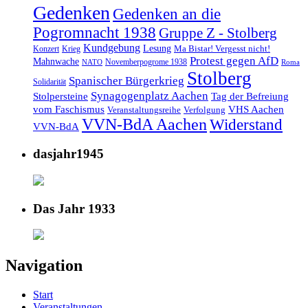
Gedenken
Gedenken an die
Pogromnacht 1938
Gruppe Z - Stolberg
Kundgebung
Lesung
Ma Bistar! Vergesst nicht!
Konzert
Krieg
Protest gegen AfD
Mahnwache
Novemberpogrome 1938
NATO
Roma
Stolberg
Spanischer Bürgerkrieg
Solidarität
Synagogenplatz Aachen
Stolpersteine
Tag der Befreiung
vom Faschismus
VHS Aachen
Veranstaltungsreihe
Verfolgung
VVN-BdA Aachen
Widerstand
VVN-BdA
dasjahr1945
Das Jahr 1933
Navigation
Start
Veranstaltungen