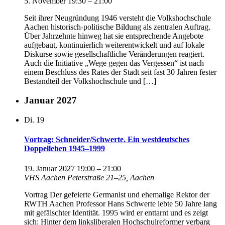
5. November 19:30
–
21:00
Seit ihrer Neugründung 1946 versteht die Volkshochschule
Aachen historisch-politische Bildung als zentralen Auftrag.
Über Jahrzehnte hinweg hat sie entsprechende Angebote
aufgebaut, kontinuierlich weiterentwickelt und auf lokale
Diskurse sowie gesellschaftliche Veränderungen reagiert.
Auch die Initiative „Wege gegen das Vergessen“ ist nach
einem Beschluss des Rates der Stadt seit fast 30 Jahren fester
Bestandteil der Volkshochschule und […]
Januar 2027
Di.
19
Vortrag: Schneider/Schwerte. Ein westdeutsches
Doppelleben 1945–1999
19. Januar 2027 19:00
–
21:00
VHS Aachen
Peterstraße 21–25, Aachen
Vortrag Der gefeierte Germanist und ehemalige Rektor der
RWTH Aachen Professor Hans Schwerte lebte 50 Jahre lang
mit gefälschter Identität. 1995 wird er enttarnt und es zeigt
sich: Hinter dem linksliberalen Hochschulreformer verbarg