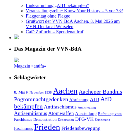
Linksammlung „AfD bekämpfen“
Veranstaltungsreihe: Know Your History – 5 vor 33?
Flaggentag ohne Flagge
Grußwort der VVN-BdA Aachen, 8. Mai 2026 am
VVN-Denkmal Würselen
Café Zuflucht – Spendenaufruf
Das Magazin der VVN-BdA
Magazin »antifa«
Schlagwörter
Aachen
Aachener Bündnis
8. Mai
9. November 1938
AfD
Pogromnachtgedenken
AfD
Abrüstung
bekämpfen
Antifaschismus
Antikriegstag
Antisemitismus
Atomwaffen
Ausstellung
Befreiung vom
DFG-VK
Faschismus
Demonstration
Deportation
Erinnerung
Frieden
Friedensbewegung
Faschismus