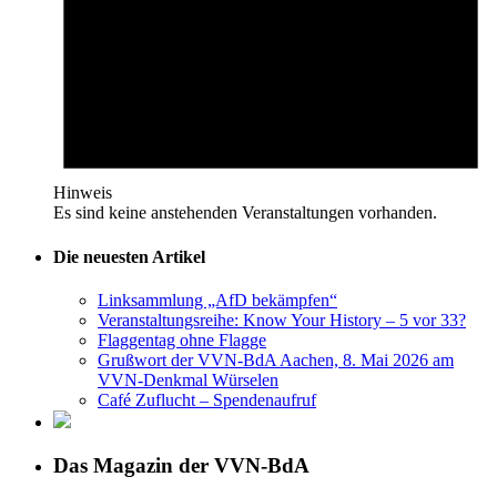
Hinweis
Es sind keine anstehenden Veranstaltungen vorhanden.
Die neuesten Artikel
Linksammlung „AfD bekämpfen“
Veranstaltungsreihe: Know Your History – 5 vor 33?
Flaggentag ohne Flagge
Grußwort der VVN-BdA Aachen, 8. Mai 2026 am
VVN-Denkmal Würselen
Café Zuflucht – Spendenaufruf
Das Magazin der VVN-BdA