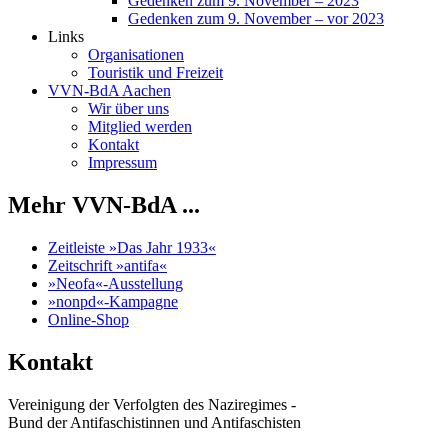
Gedenken zum 9. November – 2023
Gedenken zum 9. November – vor 2023
Links
Organisationen
Touristik und Freizeit
VVN-BdA Aachen
Wir über uns
Mitglied werden
Kontakt
Impressum
Mehr VVN-BdA ...
Zeitleiste »Das Jahr 1933«
Zeitschrift »antifa«
»Neofa«-Ausstellung
»nonpd«-Kampagne
Online-Shop
Kontakt
Vereinigung der Verfolgten des Naziregimes -
Bund der Antifaschistinnen und Antifaschisten