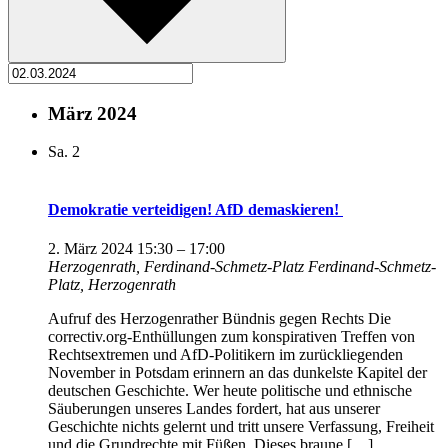
März 2024
Sa.
2
Demokratie verteidigen! AfD demaskieren!
2. März 2024 15:30
–
17:00
Herzogenrath, Ferdinand-Schmetz-Platz
Ferdinand-Schmetz-
Platz, Herzogenrath
Aufruf des Herzogenrather Bündnis gegen Rechts Die
correctiv.org-Enthüllungen zum konspirativen Treffen von
Rechtsextremen und AfD-Politikern im zurückliegenden
November in Potsdam erinnern an das dunkelste Kapitel der
deutschen Geschichte. Wer heute politische und ethnische
Säuberungen unseres Landes fordert, hat aus unserer
Geschichte nichts gelernt und tritt unsere Verfassung, Freiheit
und die Grundrechte mit Füßen. Dieses braune […]