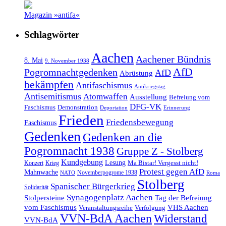
Magazin »antifa«
Schlagwörter
Aachen
Aachener Bündnis
8. Mai
9. November 1938
AfD
Pogromnachtgedenken
AfD
Abrüstung
bekämpfen
Antifaschismus
Antikriegstag
Antisemitismus
Atomwaffen
Ausstellung
Befreiung vom
DFG-VK
Faschismus
Demonstration
Deportation
Erinnerung
Frieden
Friedensbewegung
Faschismus
Gedenken
Gedenken an die
Pogromnacht 1938
Gruppe Z - Stolberg
Kundgebung
Lesung
Ma Bistar! Vergesst nicht!
Konzert
Krieg
Protest gegen AfD
Mahnwache
Novemberpogrome 1938
NATO
Roma
Stolberg
Spanischer Bürgerkrieg
Solidarität
Synagogenplatz Aachen
Stolpersteine
Tag der Befreiung
vom Faschismus
VHS Aachen
Veranstaltungsreihe
Verfolgung
VVN-BdA Aachen
Widerstand
VVN-BdA