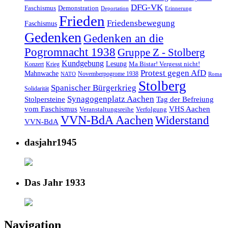
DFG-VK
Faschismus
Demonstration
Deportation
Erinnerung
Frieden
Friedensbewegung
Faschismus
Gedenken
Gedenken an die
Pogromnacht 1938
Gruppe Z - Stolberg
Kundgebung
Lesung
Ma Bistar! Vergesst nicht!
Konzert
Krieg
Protest gegen AfD
Mahnwache
Novemberpogrome 1938
NATO
Roma
Stolberg
Spanischer Bürgerkrieg
Solidarität
Synagogenplatz Aachen
Stolpersteine
Tag der Befreiung
vom Faschismus
VHS Aachen
Veranstaltungsreihe
Verfolgung
VVN-BdA Aachen
Widerstand
VVN-BdA
dasjahr1945
Das Jahr 1933
Navigation