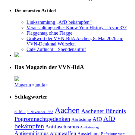
Die neuesten Artikel
Linksammlung „AfD bekämpfen“
Veranstaltungsreihe: Know Your History – 5 vor 33?
Flaggentag ohne Flagge
Grußwort der VVN-BdA Aachen, 8. Mai 2026 am
VVN-Denkmal Würselen
Café Zuflucht – Spendenaufruf
Das Magazin der VVN-BdA
Magazin »antifa«
Schlagwörter
Aachen
Aachener Bündnis
8. Mai
9. November 1938
AfD
Pogromnachtgedenken
AfD
Abrüstung
bekämpfen
Antifaschismus
Antikriegstag
Antisemitismus
Atomwaffen
Ausstellung
Befreiung vom