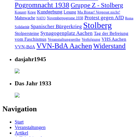
Pogromnacht 1938
Gruppe Z - Stolberg
Kundgebung
Lesung
Ma Bistar! Vergesst nicht!
Konzert
Krieg
Protest gegen AfD
Mahnwache
Novemberpogrome 1938
NATO
Roma
Stolberg
Spanischer Bürgerkrieg
Solidarität
Synagogenplatz Aachen
Stolpersteine
Tag der Befreiung
vom Faschismus
VHS Aachen
Veranstaltungsreihe
Verfolgung
VVN-BdA Aachen
Widerstand
VVN-BdA
dasjahr1945
Das Jahr 1933
Navigation
Start
Veranstaltungen
Artikel