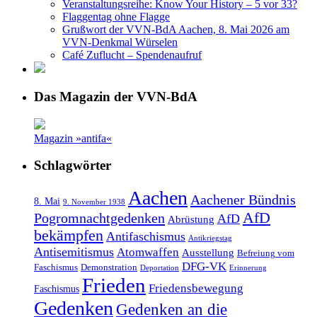
Veranstaltungsreihe: Know Your History – 5 vor 33?
Flaggentag ohne Flagge
Grußwort der VVN-BdA Aachen, 8. Mai 2026 am
VVN-Denkmal Würselen
Café Zuflucht – Spendenaufruf
Das Magazin der VVN-BdA
Magazin »antifa«
Schlagwörter
Aachen
Aachener Bündnis
8. Mai
9. November 1938
AfD
Pogromnachtgedenken
AfD
Abrüstung
bekämpfen
Antifaschismus
Antikriegstag
Antisemitismus
Atomwaffen
Ausstellung
Befreiung vom
DFG-VK
Faschismus
Demonstration
Deportation
Erinnerung
Frieden
Friedensbewegung
Faschismus
Gedenken
Gedenken an die