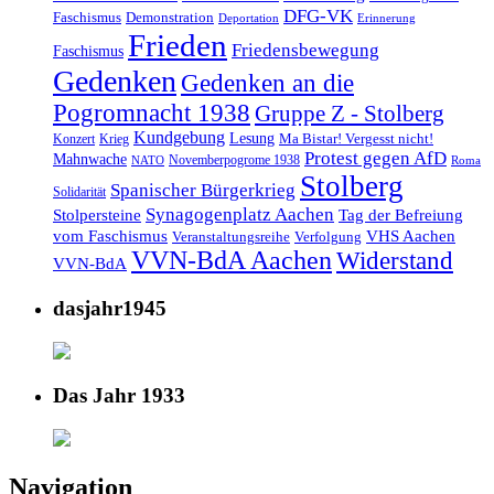
DFG-VK
Faschismus
Demonstration
Deportation
Erinnerung
Frieden
Friedensbewegung
Faschismus
Gedenken
Gedenken an die
Pogromnacht 1938
Gruppe Z - Stolberg
Kundgebung
Lesung
Ma Bistar! Vergesst nicht!
Konzert
Krieg
Protest gegen AfD
Mahnwache
Novemberpogrome 1938
NATO
Roma
Stolberg
Spanischer Bürgerkrieg
Solidarität
Synagogenplatz Aachen
Stolpersteine
Tag der Befreiung
vom Faschismus
VHS Aachen
Veranstaltungsreihe
Verfolgung
VVN-BdA Aachen
Widerstand
VVN-BdA
dasjahr1945
Das Jahr 1933
Navigation