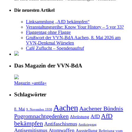
Die neuesten Artikel
Linksammlung „AfD bekämpfen“
Veranstaltungsreihe: Know Your History – 5 vor 33?
Flaggentag ohne Flagge
Grußwort der VVN-BdA Aachen, 8. Mai 2026 am
VVN-Denkmal Würselen
Café Zuflucht – Spendenaufruf
Das Magazin der VVN-BdA
Magazin »antifa«
Schlagwörter
Aachen
Aachener Bündnis
8. Mai
9. November 1938
AfD
Pogromnachtgedenken
AfD
Abrüstung
bekämpfen
Antifaschismus
Antikriegstag
Antisemitismus
Atomwaffen
Ausstellung
Befreiung vom