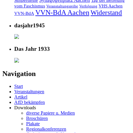
Synagogenplatz Aachen
Stolpersteine
Tag der Befreiung
vom Faschismus
VHS Aachen
Veranstaltungsreihe
Verfolgung
VVN-BdA Aachen
Widerstand
VVN-BdA
dasjahr1945
Das Jahr 1933
Navigation
Start
Veranstaltungen
Artikel
AfD bekämpfen
Downloads
diverse Papiere u. Medien
Broschüren
Plakate
Regionalkonferenzen