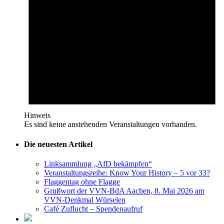
Hinweis
Es sind keine anstehenden Veranstaltungen vorhanden.
Die neuesten Artikel
Linksammlung „AfD bekämpfen“
Veranstaltungsreihe: Know Your History – 5 vor 33?
Flaggentag ohne Flagge
Grußwort der VVN-BdA Aachen, 8. Mai 2026 am
VVN-Denkmal Würselen
Café Zuflucht – Spendenaufruf