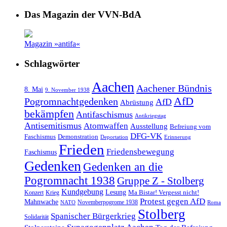
Das Magazin der VVN-BdA
Magazin »antifa«
Schlagwörter
Aachen
Aachener Bündnis
8. Mai
9. November 1938
AfD
Pogromnachtgedenken
AfD
Abrüstung
bekämpfen
Antifaschismus
Antikriegstag
Antisemitismus
Atomwaffen
Ausstellung
Befreiung vom
DFG-VK
Faschismus
Demonstration
Deportation
Erinnerung
Frieden
Friedensbewegung
Faschismus
Gedenken
Gedenken an die
Pogromnacht 1938
Gruppe Z - Stolberg
Kundgebung
Lesung
Ma Bistar! Vergesst nicht!
Konzert
Krieg
Protest gegen AfD
Mahnwache
Novemberpogrome 1938
NATO
Roma
Stolberg
Spanischer Bürgerkrieg
Solidarität