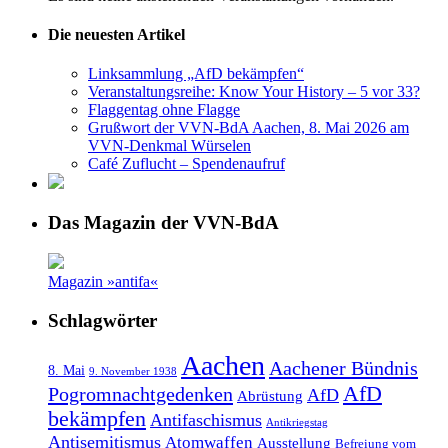
Die neuesten Artikel
Linksammlung „AfD bekämpfen“
Veranstaltungsreihe: Know Your History – 5 vor 33?
Flaggentag ohne Flagge
Grußwort der VVN-BdA Aachen, 8. Mai 2026 am
VVN-Denkmal Würselen
Café Zuflucht – Spendenaufruf
Das Magazin der VVN-BdA
Magazin »antifa«
Schlagwörter
Aachen
Aachener Bündnis
8. Mai
9. November 1938
AfD
Pogromnachtgedenken
AfD
Abrüstung
bekämpfen
Antifaschismus
Antikriegstag
Antisemitismus
Atomwaffen
Ausstellung
Befreiung vom