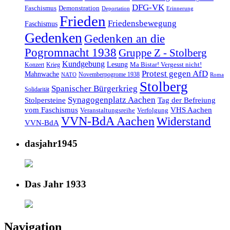
DFG-VK
Faschismus
Demonstration
Deportation
Erinnerung
Frieden
Friedensbewegung
Faschismus
Gedenken
Gedenken an die
Pogromnacht 1938
Gruppe Z - Stolberg
Kundgebung
Lesung
Ma Bistar! Vergesst nicht!
Konzert
Krieg
Protest gegen AfD
Mahnwache
Novemberpogrome 1938
NATO
Roma
Stolberg
Spanischer Bürgerkrieg
Solidarität
Synagogenplatz Aachen
Stolpersteine
Tag der Befreiung
vom Faschismus
VHS Aachen
Veranstaltungsreihe
Verfolgung
VVN-BdA Aachen
Widerstand
VVN-BdA
dasjahr1945
Das Jahr 1933
Navigation