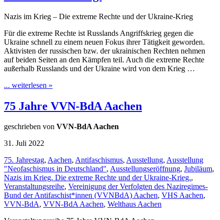
Nazis im Krieg – Die extreme Rechte und der Ukraine-Krieg
Für die extreme Rechte ist Russlands Angriffskrieg gegen die
Ukraine schnell zu einem neuen Fokus ihrer Tätigkeit geworden.
Aktivisten der russischen bzw. der ukrainischen Rechten nehmen
auf beiden Seiten an den Kämpfen teil. Auch die extreme Rechte
außerhalb Russlands und der Ukraine wird von dem Krieg …
... weiterlesen »
75 Jahre VVN-BdA Aachen
geschrieben von
VVN-BdA Aachen
31. Juli 2022
75. Jahrestag
,
Aachen
,
Antifaschismus
,
Ausstellung
,
Ausstellung
"Neofaschismus in Deutschland"
,
Ausstellungseröffnung
,
Jubiläum
,
Nazis im Krieg. Die extreme Rechte und der Ukraine‐Krieg.
,
Veranstaltungsreihe
,
Vereinigung der Verfolgten des Naziregimes­
Bund der Antifaschist*innen (VVN­BdA) Aachen
,
VHS Aachen
,
VVN-BdA
,
VVN-BdA Aachen
,
Welthaus Aachen