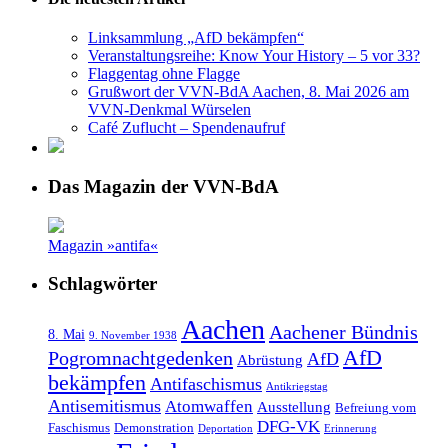
Linksammlung „AfD bekämpfen“
Veranstaltungsreihe: Know Your History – 5 vor 33?
Flaggentag ohne Flagge
Grußwort der VVN-BdA Aachen, 8. Mai 2026 am
VVN-Denkmal Würselen
Café Zuflucht – Spendenaufruf
Das Magazin der VVN-BdA
Magazin »antifa«
Schlagwörter
Aachen
Aachener Bündnis
8. Mai
9. November 1938
AfD
Pogromnachtgedenken
AfD
Abrüstung
bekämpfen
Antifaschismus
Antikriegstag
Antisemitismus
Atomwaffen
Ausstellung
Befreiung vom
DFG-VK
Faschismus
Demonstration
Deportation
Erinnerung