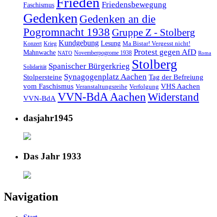
Frieden
Friedensbewegung
Faschismus
Gedenken
Gedenken an die
Pogromnacht 1938
Gruppe Z - Stolberg
Kundgebung
Lesung
Ma Bistar! Vergesst nicht!
Konzert
Krieg
Protest gegen AfD
Mahnwache
Novemberpogrome 1938
NATO
Roma
Stolberg
Spanischer Bürgerkrieg
Solidarität
Synagogenplatz Aachen
Stolpersteine
Tag der Befreiung
vom Faschismus
VHS Aachen
Veranstaltungsreihe
Verfolgung
VVN-BdA Aachen
Widerstand
VVN-BdA
dasjahr1945
Das Jahr 1933
Navigation