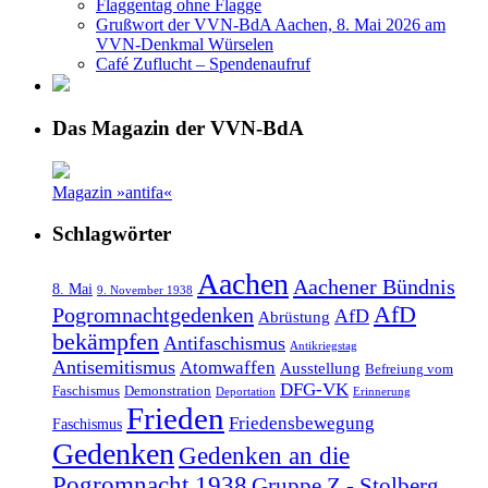
Flaggentag ohne Flagge
Grußwort der VVN-BdA Aachen, 8. Mai 2026 am
VVN-Denkmal Würselen
Café Zuflucht – Spendenaufruf
Das Magazin der VVN-BdA
Magazin »antifa«
Schlagwörter
Aachen
Aachener Bündnis
8. Mai
9. November 1938
AfD
Pogromnachtgedenken
AfD
Abrüstung
bekämpfen
Antifaschismus
Antikriegstag
Antisemitismus
Atomwaffen
Ausstellung
Befreiung vom
DFG-VK
Faschismus
Demonstration
Deportation
Erinnerung
Frieden
Friedensbewegung
Faschismus
Gedenken
Gedenken an die
Pogromnacht 1938
Gruppe Z - Stolberg