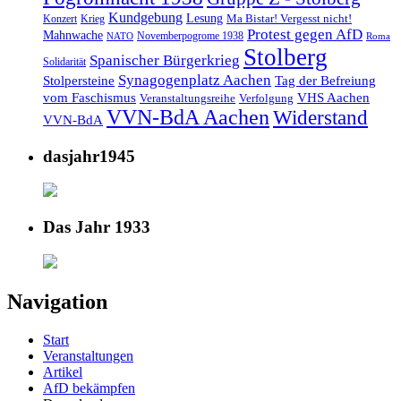
Kundgebung
Lesung
Ma Bistar! Vergesst nicht!
Konzert
Krieg
Protest gegen AfD
Mahnwache
Novemberpogrome 1938
NATO
Roma
Stolberg
Spanischer Bürgerkrieg
Solidarität
Synagogenplatz Aachen
Stolpersteine
Tag der Befreiung
vom Faschismus
VHS Aachen
Veranstaltungsreihe
Verfolgung
VVN-BdA Aachen
Widerstand
VVN-BdA
dasjahr1945
Das Jahr 1933
Navigation
Start
Veranstaltungen
Artikel
AfD bekämpfen