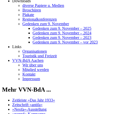
Downloads
diverse Papiere u. Medien
Broschüren
Plakate
Regionalkonferenzen
Gedenken zum 9. November
Gedenken zum 9. November – 2025
Gedenken zum 9. November – 2024
Gedenken zum 9. November – 2023
Gedenken zum 9. November – vor 2023
Links
Organisationen
Touristik und Freizeit
VVN-BdA Aachen
Wir über uns
Mitglied werden
Kontakt
Impressum
Mehr VVN-BdA ...
Zeitleiste »Das Jahr 1933«
Zeitschrift »antifa«
»Neofa«-Ausstellung
»nonpd«-Kampagne