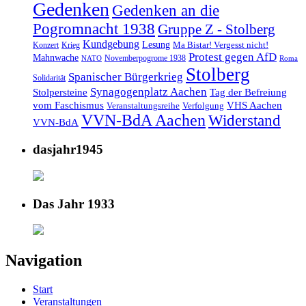
Gedenken
Gedenken an die
Pogromnacht 1938
Gruppe Z - Stolberg
Kundgebung
Lesung
Ma Bistar! Vergesst nicht!
Konzert
Krieg
Protest gegen AfD
Mahnwache
Novemberpogrome 1938
NATO
Roma
Stolberg
Spanischer Bürgerkrieg
Solidarität
Synagogenplatz Aachen
Stolpersteine
Tag der Befreiung
vom Faschismus
VHS Aachen
Veranstaltungsreihe
Verfolgung
VVN-BdA Aachen
Widerstand
VVN-BdA
dasjahr1945
Das Jahr 1933
Navigation
Start
Veranstaltungen