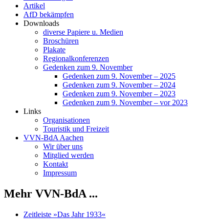
Artikel
AfD bekämpfen
Downloads
diverse Papiere u. Medien
Broschüren
Plakate
Regionalkonferenzen
Gedenken zum 9. November
Gedenken zum 9. November – 2025
Gedenken zum 9. November – 2024
Gedenken zum 9. November – 2023
Gedenken zum 9. November – vor 2023
Links
Organisationen
Touristik und Freizeit
VVN-BdA Aachen
Wir über uns
Mitglied werden
Kontakt
Impressum
Mehr VVN-BdA ...
Zeitleiste »Das Jahr 1933«