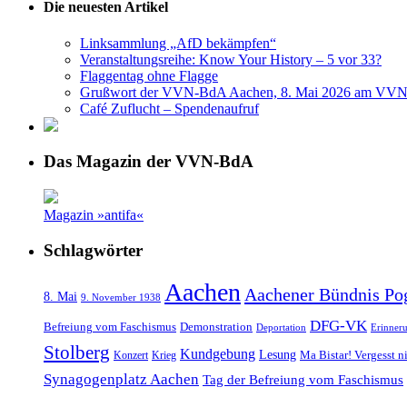
Die neuesten Artikel
Linksammlung „AfD bekämpfen“
Veranstaltungsreihe: Know Your History – 5 vor 33?
Flaggentag ohne Flagge
Grußwort der VVN-BdA Aachen, 8. Mai 2026 am VVN
Café Zuflucht – Spendenaufruf
Das Magazin der VVN-BdA
Magazin »antifa«
Schlagwörter
Aachen
Aachener Bündnis Po
8. Mai
9. November 1938
DFG-VK
Befreiung vom Faschismus
Demonstration
Deportation
Erinner
Stolberg
Kundgebung
Lesung
Ma Bistar! Vergesst n
Konzert
Krieg
Synagogenplatz Aachen
Tag der Befreiung vom Faschismus