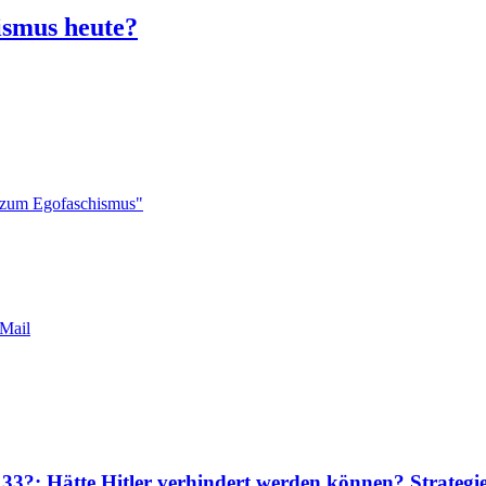
ismus heute?
s zum Egofaschismus"
Mail
 33?: Hätte Hitler verhindert werden können? Strateg