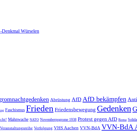
-Denkmal Würselen
AfD bekämpfen
gromnachtgedenken
AfD
Ant
Abrüstung
Frieden
Gedenken
G
Friedensbewegung
Faschismus
ung
Protest gegen AfD
Mahnwache
icht!
Novemberpogrome 1938
Solida
NATO
Roma
VVN-BdA 
VHS Aachen
VVN-BdA
Veranstaltungsreihe
Verfolgung