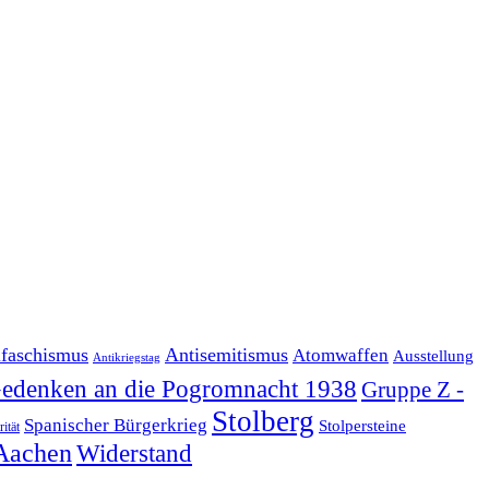
ifaschismus
Antisemitismus
Atomwaffen
Ausstellung
Antikriegstag
edenken an die Pogromnacht 1938
Gruppe Z -
Stolberg
Spanischer Bürgerkrieg
Stolpersteine
rität
Aachen
Widerstand