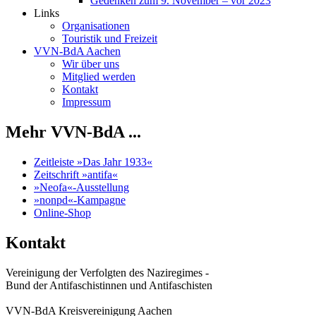
Gedenken zum 9. November – vor 2023
Links
Organisationen
Touristik und Freizeit
VVN-BdA Aachen
Wir über uns
Mitglied werden
Kontakt
Impressum
Mehr VVN-BdA ...
Zeitleiste »Das Jahr 1933«
Zeitschrift »antifa«
»Neofa«-Ausstellung
»nonpd«-Kampagne
Online-Shop
Kontakt
Vereinigung der Verfolgten des Naziregimes -
Bund der Antifaschistinnen und Antifaschisten
VVN-BdA Kreisvereinigung Aachen