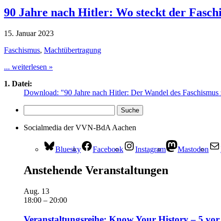
90 Jahre nach Hitler: Wo steckt der Fasch
15. Januar 2023
Faschismus
,
Machtübertragung
... weiterlesen »
1. Datei:
Download: "90 Jahre nach Hitler: Der Wandel des Faschismu
Socialmedia der VVN-BdA Aachen
Bluesky
Facebook
Instagram
Mastodon
Anstehende Veranstaltungen
Aug.
13
18:00
–
20:00
Veranstaltungsreihe: Know Your History – 5 vor