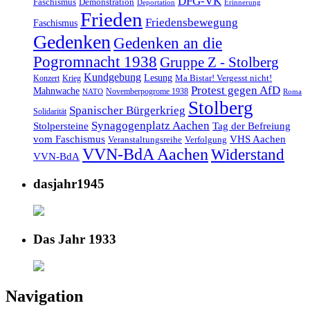
DFG-VK
Faschismus
Demonstration
Deportation
Erinnerung
Frieden
Friedensbewegung
Faschismus
Gedenken
Gedenken an die
Pogromnacht 1938
Gruppe Z - Stolberg
Kundgebung
Lesung
Ma Bistar! Vergesst nicht!
Konzert
Krieg
Protest gegen AfD
Mahnwache
Novemberpogrome 1938
NATO
Roma
Stolberg
Spanischer Bürgerkrieg
Solidarität
Synagogenplatz Aachen
Stolpersteine
Tag der Befreiung
vom Faschismus
VHS Aachen
Veranstaltungsreihe
Verfolgung
VVN-BdA Aachen
Widerstand
VVN-BdA
dasjahr1945
Das Jahr 1933
Navigation