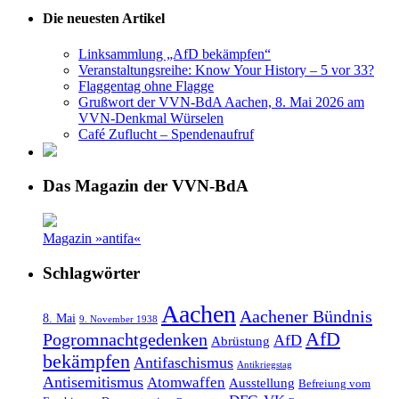
Die neuesten Artikel
Linksammlung „AfD bekämpfen“
Veranstaltungsreihe: Know Your History – 5 vor 33?
Flaggentag ohne Flagge
Grußwort der VVN-BdA Aachen, 8. Mai 2026 am
VVN-Denkmal Würselen
Café Zuflucht – Spendenaufruf
Das Magazin der VVN-BdA
Magazin »antifa«
Schlagwörter
Aachen
Aachener Bündnis
8. Mai
9. November 1938
AfD
Pogromnachtgedenken
AfD
Abrüstung
bekämpfen
Antifaschismus
Antikriegstag
Antisemitismus
Atomwaffen
Ausstellung
Befreiung vom