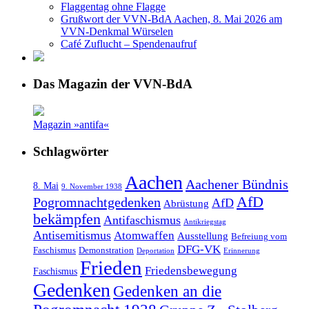
Flaggentag ohne Flagge
Grußwort der VVN-BdA Aachen, 8. Mai 2026 am
VVN-Denkmal Würselen
Café Zuflucht – Spendenaufruf
Das Magazin der VVN-BdA
Magazin »antifa«
Schlagwörter
Aachen
Aachener Bündnis
8. Mai
9. November 1938
AfD
Pogromnachtgedenken
AfD
Abrüstung
bekämpfen
Antifaschismus
Antikriegstag
Antisemitismus
Atomwaffen
Ausstellung
Befreiung vom
DFG-VK
Faschismus
Demonstration
Deportation
Erinnerung
Frieden
Friedensbewegung
Faschismus
Gedenken
Gedenken an die