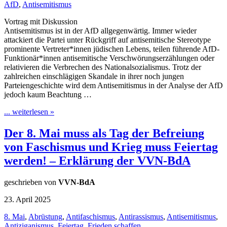
AfD
,
Antisemitismus
Vortrag mit Diskussion
Antisemitismus ist in der AfD allgegenwärtig. Immer wieder
attackiert die Partei unter Rückgriff auf antisemitische Stereotype
prominente Vertreter*innen jüdischen Lebens, teilen führende AfD-
Funktionär*innen antisemitische Verschwörungserzählungen oder
relativieren die Verbrechen des Nationalsozialismus. Trotz der
zahlreichen einschlägigen Skandale in ihrer noch jungen
Parteiengeschichte wird dem Antisemitismus in der Analyse der AfD
jedoch kaum Beachtung …
... weiterlesen »
Der 8. Mai muss als Tag der Befreiung
von Faschismus und Krieg muss Feiertag
werden! – Erklärung der VVN-BdA
geschrieben von
VVN-BdA
23. April 2025
8. Mai
,
Abrüstung
,
Antifaschismus
,
Antirassismus
,
Antisemitismus
,
Antiziganismus
,
Feiertag
,
Frieden schaffen