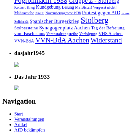
Pogromnacht 1938
Gruppe Z - Stolberg
Kundgebung
Lesung
Ma Bistar! Vergesst nicht!
Konzert
Krieg
Protest gegen AfD
Mahnwache
Novemberpogrome 1938
NATO
Roma
Stolberg
Spanischer Bürgerkrieg
Solidarität
Synagogenplatz Aachen
Stolpersteine
Tag der Befreiung
vom Faschismus
VHS Aachen
Veranstaltungsreihe
Verfolgung
VVN-BdA Aachen
Widerstand
VVN-BdA
dasjahr1945
Das Jahr 1933
Navigation
Start
Veranstaltungen
Artikel
AfD bekämpfen