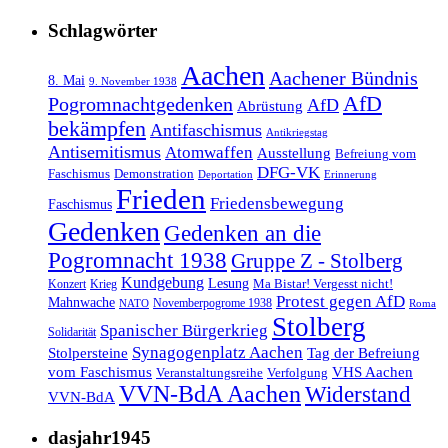
Schlagwörter
Aachen
Aachener Bündnis
8. Mai
9. November 1938
AfD
Pogromnachtgedenken
AfD
Abrüstung
bekämpfen
Antifaschismus
Antikriegstag
Antisemitismus
Atomwaffen
Ausstellung
Befreiung vom
DFG-VK
Faschismus
Demonstration
Deportation
Erinnerung
Frieden
Friedensbewegung
Faschismus
Gedenken
Gedenken an die
Pogromnacht 1938
Gruppe Z - Stolberg
Kundgebung
Lesung
Ma Bistar! Vergesst nicht!
Konzert
Krieg
Protest gegen AfD
Mahnwache
Novemberpogrome 1938
NATO
Roma
Stolberg
Spanischer Bürgerkrieg
Solidarität
Synagogenplatz Aachen
Stolpersteine
Tag der Befreiung
vom Faschismus
VHS Aachen
Veranstaltungsreihe
Verfolgung
VVN-BdA Aachen
Widerstand
VVN-BdA
dasjahr1945