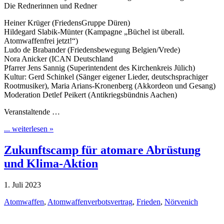
Die Rednerinnen und Redner
Heiner Krüger (FriedensGruppe Düren)
Hildegard Slabik-Münter (Kampagne „Büchel ist überall.
Atomwaffenfrei jetzt!“)
Ludo de Brabander (Friedensbewegung Belgien/Vrede)
Nora Anicker (ICAN Deutschland
Pfarrer Jens Sannig (Superintendent des Kirchenkreis Jülich)
Kultur: Gerd Schinkel (Sänger eigener Lieder, deutschsprachiger
Rootmusiker), Maria Arians-Kronenberg (Akkordeon und Gesang)
Moderation Detlef Peikert (Antikriegsbündnis Aachen)
Veranstaltende …
... weiterlesen »
Zukunftscamp für atomare Abrüstung
und Klima-Aktion
1. Juli 2023
Atomwaffen
,
Atomwaffenverbotsvertrag
,
Frieden
,
Nörvenich