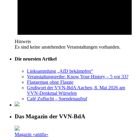
Hinweis
Es sind keine anstehenden Veranstaltungen vorhanden.
Die neuesten Artikel
Linksammlung „AfD bekämpfen“
Veranstaltungsreihe: Know Your History – 5 vor 33?
Flaggentag ohne Flagge
Grußwort der VVN-BdA Aachen, 8. Mai 2026 am
VVN-Denkmal Würselen
Café Zuflucht – Spendenaufruf
Das Magazin der VVN-BdA
Magazin »antifa«