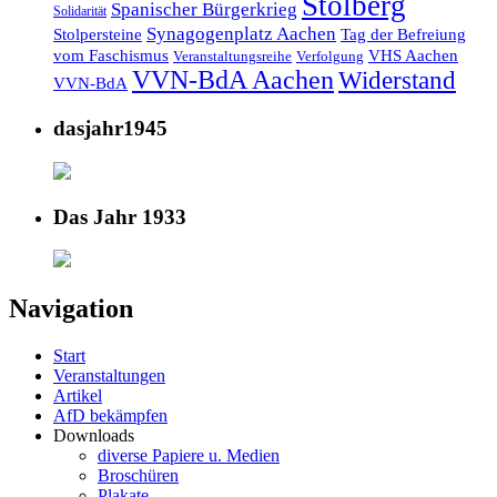
Stolberg
Spanischer Bürgerkrieg
Solidarität
Synagogenplatz Aachen
Stolpersteine
Tag der Befreiung
vom Faschismus
VHS Aachen
Veranstaltungsreihe
Verfolgung
VVN-BdA Aachen
Widerstand
VVN-BdA
dasjahr1945
Das Jahr 1933
Navigation
Start
Veranstaltungen
Artikel
AfD bekämpfen
Downloads
diverse Papiere u. Medien
Broschüren
Plakate