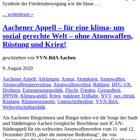
Symbole der Friedensbewegung wie die blaue …
... weiterlesen »
Aachener Appell – für eine klima- uns
sozial gerechte Welt – ohne Atomwaffen,
Rüstung und Krieg!
geschrieben von
VVN-BdA Aachen
9. August 2020
Aachener Appell
,
Abrüstung
,
Armut
,
Atomkrieg
,
Atomwaffen
,
Atomwaffensperrvertrag
,
Atomwaffenverbot
,
Bildung
,
DFG-VK
,
Drohnen
,
Entspannungspolitik
,
Flucht
,
Frieden
,
Gesundheit
,
IPPNW
,
Klimawandel
,
Krieg
,
nukleare Teilhabe
,
NVV
,
pax christi
,
Rüstung
,
Rüstungsexporte
,
Unterschriftenliste
,
VVN-BdA
,
Weltwirtschaftspolitik
Als Aachener Bürgerinnen und Bürger teilen wir die Sorge der Stadt
und Städteregion Aachen (vergleiche Beschlüsse zum ICAN-
Städteappell für ein weltweites Atomwaffenverbot vom 11. und 12.
Dezember 2019) „über die immense Bedrohung“, die von