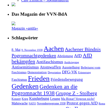
Café Zuflucht – Spendenaufruf
Das Magazin der VVN-BdA
Magazin »antifa«
Schlagwörter
Aachen
Aachener Bündnis
8. Mai
9. November 1938
AfD
Pogromnachtgedenken
AfD
Abrüstung
bekämpfen
Antifaschismus
Antikriegstag
Antisemitismus
Atomwaffen
Ausstellung
Befreiung vom
DFG-VK
Faschismus
Demonstration
Deportation
Erinnerung
Frieden
Friedensbewegung
Faschismus
Gedenken
Gedenken an die
Pogromnacht 1938
Gruppe Z - Stolberg
Kundgebung
Lesung
Ma Bistar! Vergesst nicht!
Konzert
Krieg
Protest gegen AfD
Mahnwache
Novemberpogrome 1938
NATO
Roma