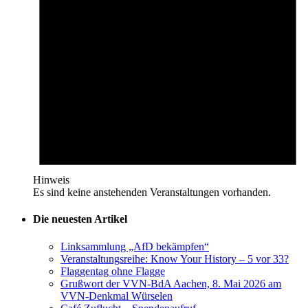
Hinweis
Es sind keine anstehenden Veranstaltungen vorhanden.
Die neuesten Artikel
Linksammlung „AfD bekämpfen“
Veranstaltungsreihe: Know Your History – 5 vor 33?
Flaggentag ohne Flagge
Grußwort der VVN-BdA Aachen, 8. Mai 2026 am
VVN-Denkmal Würselen