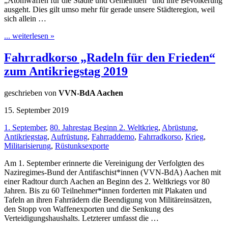
„Atomwaffen für die Städte und Gemeinden“ und ihre Bevölkerung
ausgeht. Dies gilt umso mehr für gerade unsere Städteregion, weil
sich allein …
... weiterlesen »
Fahrradkorso „Radeln für den Frieden“
zum Antikriegstag 2019
geschrieben von
VVN-BdA Aachen
15. September 2019
1. September
,
80. Jahrestag Beginn 2. Weltkrieg
,
Abrüstung
,
Antikriegstag
,
Aufrüstung
,
Fahrraddemo
,
Fahrradkorso
,
Krieg
,
Militarisierung
,
Rüstunksexporte
Am 1. September erinnerte die Vereinigung der Verfolgten des
Naziregimes-Bund der Antifaschist*innen (VVN-BdA) Aachen mit
einer Radtour durch Aachen an Beginn des 2. Weltkriegs vor 80
Jahren. Bis zu 60 Teilnehmer*innen forderten mit Plakaten und
Tafeln an ihren Fahrrädern die Beendigung von Militäreinsätzen,
den Stopp von Waffenexporten und die Senkung des
Verteidigungshaushalts. Letzterer umfasst die …