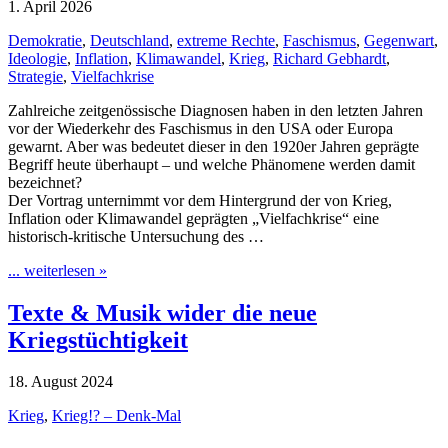
1. April 2026
Demokratie
,
Deutschland
,
extreme Rechte
,
Faschismus
,
Gegenwart
,
Ideologie
,
Inflation
,
Klimawandel
,
Krieg
,
Richard Gebhardt
,
Strategie
,
Vielfachkrise
Zahlreiche zeitgenössische Diagnosen haben in den letzten Jahren
vor der Wiederkehr des Faschismus in den USA oder Europa
gewarnt. Aber was bedeutet dieser in den 1920er Jahren geprägte
Begriff heute überhaupt – und welche Phänomene werden damit
bezeichnet?
Der Vortrag unternimmt vor dem Hintergrund der von Krieg,
Inflation oder Klimawandel geprägten „Vielfachkrise“ eine
historisch-kritische Untersuchung des …
... weiterlesen »
Texte & Musik wider die neue
Kriegstüchtigkeit
18. August 2024
Krieg
,
Krieg!? – Denk-Mal