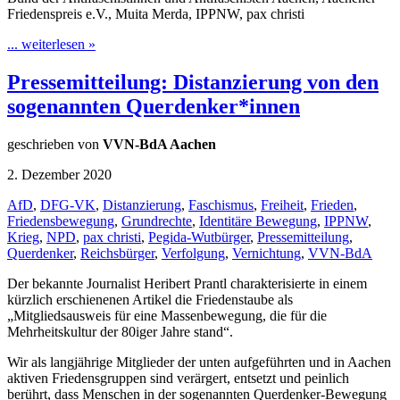
Friedenspreis e.V., Muita Merda, IPPNW, pax christi
... weiterlesen »
Pressemitteilung: Distanzierung von den
sogenannten Querdenker*innen
geschrieben von
VVN-BdA Aachen
2. Dezember 2020
AfD
,
DFG-VK
,
Distanzierung
,
Faschismus
,
Freiheit
,
Frieden
,
Friedensbewegung
,
Grundrechte
,
Identitäre Bewegung
,
IPPNW
,
Krieg
,
NPD
,
pax christi
,
Pegida-Wutbürger
,
Pressemitteilung
,
Querdenker
,
Reichsbürger
,
Verfolgung
,
Vernichtung
,
VVN-BdA
Der bekannte Journalist Heribert Prantl charakterisierte in einem
kürzlich erschienenen Artikel die Friedenstaube als
„Mitgliedsausweis für eine Massenbewegung, die für die
Mehrheitskultur der 80iger Jahre stand“.
Wir als langjährige Mitglieder der unten aufgeführten und in Aachen
aktiven Friedensgruppen sind verärgert, entsetzt und peinlich
berührt, dass Menschen in der sogenannten Querdenker-Bewegung