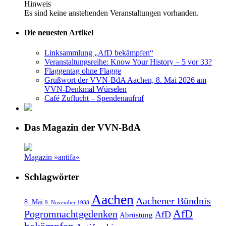
Hinweis
Es sind keine anstehenden Veranstaltungen vorhanden.
Die neuesten Artikel
Linksammlung „AfD bekämpfen“
Veranstaltungsreihe: Know Your History – 5 vor 33?
Flaggentag ohne Flagge
Grußwort der VVN-BdA Aachen, 8. Mai 2026 am
VVN-Denkmal Würselen
Café Zuflucht – Spendenaufruf
Das Magazin der VVN-BdA
Magazin »antifa«
Schlagwörter
Aachen
Aachener Bündnis
8. Mai
9. November 1938
AfD
Pogromnachtgedenken
AfD
Abrüstung