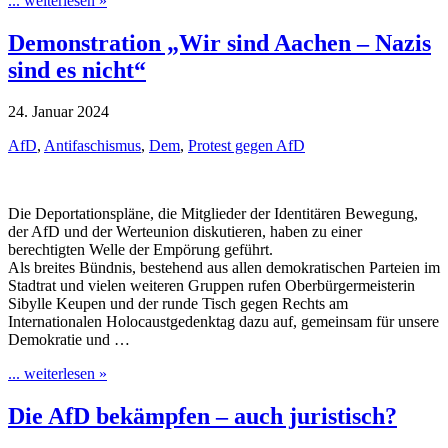
... weiterlesen »
Demonstration „Wir sind Aachen – Nazis
sind es nicht“
24. Januar 2024
AfD
,
Antifaschismus
,
Dem
,
Protest gegen AfD
Die Deportationspläne, die Mitglieder der Identitären Bewegung,
der AfD und der Werteunion diskutieren, haben zu einer
berechtigten Welle der Empörung geführt.
Als breites Bündnis, bestehend aus allen demokratischen Parteien im
Stadtrat und vielen weiteren Gruppen rufen Oberbürgermeisterin
Sibylle Keupen und der runde Tisch gegen Rechts am
Internationalen Holocaustgedenktag dazu auf, gemeinsam für unsere
Demokratie und …
... weiterlesen »
Die AfD bekämpfen – auch juristisch?