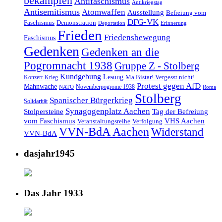
bekämpfen
Antifaschismus
Antikriegstag
Antisemitismus
Atomwaffen
Ausstellung
Befreiung vom
DFG-VK
Faschismus
Demonstration
Deportation
Erinnerung
Frieden
Friedensbewegung
Faschismus
Gedenken
Gedenken an die
Pogromnacht 1938
Gruppe Z - Stolberg
Kundgebung
Lesung
Ma Bistar! Vergesst nicht!
Konzert
Krieg
Protest gegen AfD
Mahnwache
Novemberpogrome 1938
NATO
Roma
Stolberg
Spanischer Bürgerkrieg
Solidarität
Synagogenplatz Aachen
Stolpersteine
Tag der Befreiung
vom Faschismus
VHS Aachen
Veranstaltungsreihe
Verfolgung
VVN-BdA Aachen
Widerstand
VVN-BdA
dasjahr1945
Das Jahr 1933