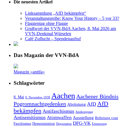
Die neuesten Artikel
Linksammlung „AfD bekämpfen“
Veranstaltungsreihe: Know Your History – 5 vor 33?
Flaggentag ohne Flagge
Grußwort der VVN-BdA Aachen, 8. Mai 2026 am
VVN-Denkmal Würselen
Café Zuflucht – Spendenaufruf
Das Magazin der VVN-BdA
Magazin »antifa«
Schlagwörter
Aachen
Aachener Bündnis
8. Mai
9. November 1938
AfD
Pogromnachtgedenken
AfD
Abrüstung
bekämpfen
Antifaschismus
Antikriegstag
Antisemitismus
Atomwaffen
Ausstellung
Befreiung vom
DFG-VK
Faschismus
Demonstration
Deportation
Erinnerung