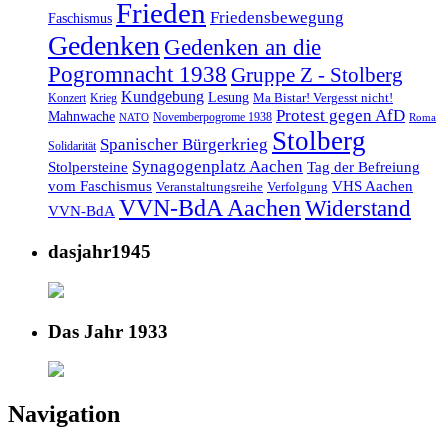
Frieden
Friedensbewegung
Faschismus
Gedenken
Gedenken an die
Pogromnacht 1938
Gruppe Z - Stolberg
Kundgebung
Lesung
Ma Bistar! Vergesst nicht!
Konzert
Krieg
Protest gegen AfD
Mahnwache
Novemberpogrome 1938
NATO
Roma
Stolberg
Spanischer Bürgerkrieg
Solidarität
Synagogenplatz Aachen
Stolpersteine
Tag der Befreiung
vom Faschismus
VHS Aachen
Veranstaltungsreihe
Verfolgung
VVN-BdA Aachen
Widerstand
VVN-BdA
dasjahr1945
Das Jahr 1933
Navigation