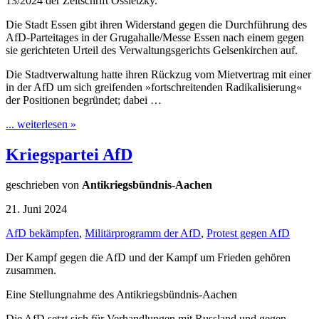
13/2024 der Zeitschrift Ossietzky.
Die Stadt Essen gibt ihren Widerstand gegen die Durchführung des
AfD-Parteitages in der Grugahalle/Messe Essen nach einem gegen
sie gerichteten Urteil des Verwaltungsgerichts Gelsenkirchen auf.
Die Stadtverwaltung hatte ihren Rückzug vom Mietvertrag mit einer
in der AfD um sich greifenden »fortschreitenden Radikalisierung«
der Positionen begründet; dabei …
... weiterlesen »
Kriegspartei AfD
geschrieben von
Antikriegsbündnis-Aachen
21. Juni 2024
AfD bekämpfen
,
Militärprogramm der AfD
,
Protest gegen AfD
Der Kampf gegen die AfD und der Kampf um Frieden gehören
zusammen.
Eine Stellungnahme des Antikriegsbündnis-Aachen
Die AfD setzt sich für Verhandlungen mit Russland und gegen