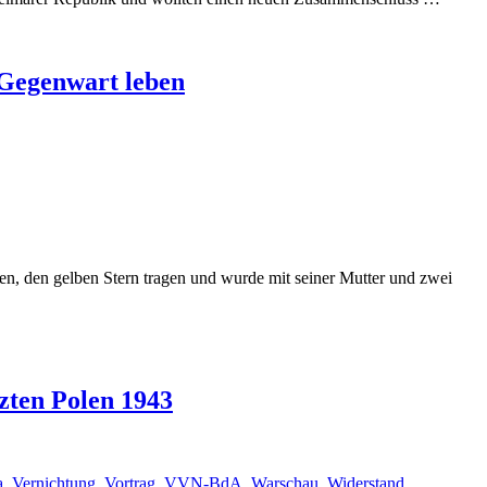
 Gegenwart leben
ben, den gelben Stern tragen und wurde mit seiner Mutter und zwei
zten Polen 1943
a
,
Vernichtung
,
Vortrag
,
VVN-BdA
,
Warschau
,
Widerstand