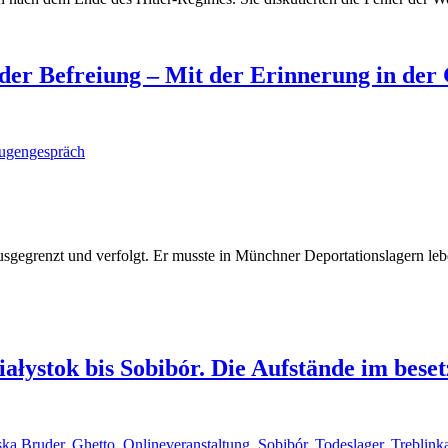
 der Befreiung – Mit der Erinnerung in der
eugengespräch
ausgegrenzt und verfolgt. Er musste in Münchner Deportationslagern le
ystok bis Sobibór. Die Aufstände im beset
ska Bruder
,
Ghetto
,
Onlineveranstaltung
,
Sobibór
,
Todeslager
,
Treblink