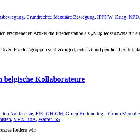
ensbewegung
,
Grundrechte
,
Identitäre Bewegung
,
IPPNW
,
Krieg
,
NPD
zlich erschienenen Artikel die Friedenstaube als „Mitgliedsausweis für 
 aktiven Friedensgruppen sind verärgert, entsetzt und peinlich berüh
n belgische Kollaborateure
ation Antifasciste
,
FIR
,
GH-GM
,
Groep Herinnering – Group Memoire
histen
,
VVN-BdA
,
Waffen-SS
ozess fordern wir: