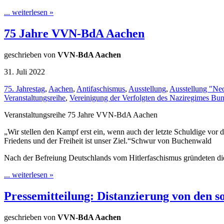
... weiterlesen »
75 Jahre VVN-BdA Aachen
geschrieben von
VVN-BdA Aachen
31. Juli 2022
75. Jahrestag
,
Aachen
,
Antifaschismus
,
Ausstellung
,
Ausstellung "Ne
Veranstaltungsreihe
,
Vereinigung der Verfolgten des Naziregimes­ B
Veranstaltungsreihe 75 Jahre VVN-BdA Aachen
„Wir stellen den Kampf erst ein, wenn auch der letzte Schuldige vor
Friedens und der Freiheit ist unser Ziel.“Schwur von Buchenwald
Nach der Befreiung Deutschlands vom Hitlerfaschismus gründeten d
... weiterlesen »
Pressemitteilung: Distanzierung von den
geschrieben von
VVN-BdA Aachen