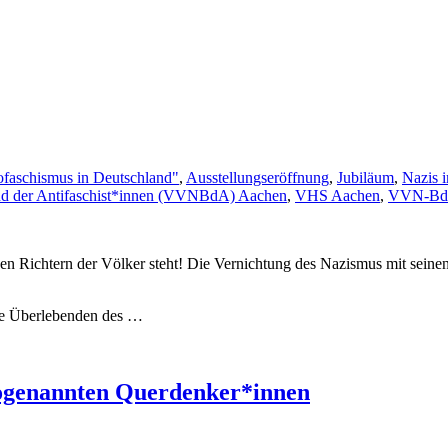
ofaschismus in Deutschland"
,
Ausstellungseröffnung
,
Jubiläum
,
Nazis 
und der Antifaschist*innen (VVN­BdA) Aachen
,
VHS Aachen
,
VVN-B
 den Richtern der Völker steht! Die Vernichtung des Nazismus mit sein
ie Überlebenden des …
 sogenannten Querdenker*innen