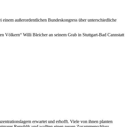
i einem außerordentlichen Bundeskongress über unterschiedliche
 Völkern“ Willi Bleicher an seinem Grab in Stuttgart-Bad Cannstatt
ntrationslagern erwartet und erhofft. Viele von ihnen planten
er Weimarer Republik und wollten einen neuen Zusammenschluss …