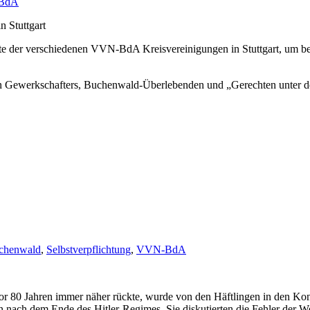
BdA
te der verschiedenen VVN-BdA Kreisvereinigungen in Stuttgart, um be
n Gewerkschafters, Buchenwald-Überlebenden und „Gerechten unter den
chenwald
,
Selbstverpflichtung
,
VVN-BdA
r 80 Jahren immer näher rückte, wurde von den Häftlingen in den Konze
inn nach dem Ende des Hitler-Regimes. Sie diskutierten die Fehler d