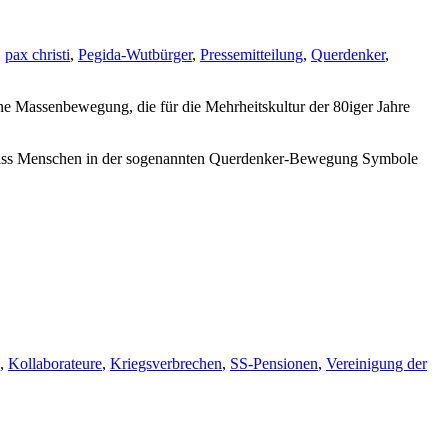
,
pax christi
,
Pegida-Wutbürger
,
Pressemitteilung
,
Querdenker
,
eine Massenbewegung, die für die Mehrheitskultur der 80iger Jahre
rt, dass Menschen in der sogenannten Querdenker-Bewegung Symbole
,
Kollaborateure
,
Kriegsverbrechen
,
SS-Pensionen
,
Vereinigung der