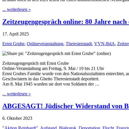
... weiterlesen »
Zeitzeugengespräch online: 80 Jahre nach
17. April 2025
Ernst Grube
,
Onlineveranstaltung
,
Theresienstadt
,
VVN-BdA
,
Zeitz
Zeitzeugengespräch mit Ernst Grube
Online-Veranstaltung am Freitag, 9. Mai / 19 bis 21 Uhr
Ernst Grubes Familie wurde von den Nationalsozialisten entrechtet, 
Geschwistern in das Ghetto Theresienstadt deportiert.
Am 8. Mai 1945 wurden sie dort von Soldaten der …
... weiterlesen »
ABGESAGT! Jüdischer Widerstand von Biał
6. Oktober 2023
"Aktion Reinhardt"
,
Aufstand
,
Białystok
,
Deportation
,
Flucht
,
Franzi