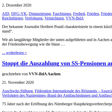
2. Dezember 2020
AfD
,
DFG-VK
,
Distanzierung
,
Faschismus
,
Freiheit
,
Frieden
,
Fried
Reichsbürger
,
Verfolgung
,
Vernichtung
,
VVN-BdA
Der bekannte Journalist Heribert Prantl charakterisierte in einem kür
stand“.
Wir als langjährige Mitglieder der unten aufgeführten und in Aachen
der Friedensbewegung wie die blaue …
... weiterlesen »
Stoppt die Auszahlung von SS-Pensionen a
geschrieben von
VVN-BdA Aachen
21. November 2020
Auschwitz-Stiftung
,
Féderation Internationale des Résistants – Associ
Verfolgten des Naziregimes–Bund der Antifaschistinnen und Antifasc
75 Jahre nach der Eröffnung des Nürnberger Hauptkriegsverbrecherpr