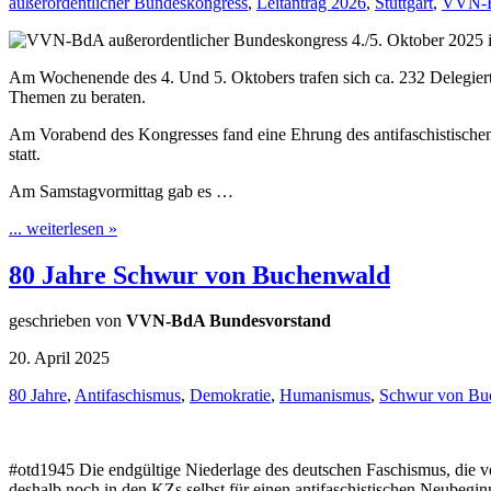
außerordentlicher Bundeskongress
,
Leitantrag 2026
,
Stuttgart
,
VVN-
Am Wochenende des 4. Und 5. Oktobers trafen sich ca. 232 Delegier
Themen zu beraten.
Am Vorabend des Kongresses fand eine Ehrung des antifaschistische
statt.
Am Samstagvormittag gab es …
... weiterlesen »
80 Jahre Schwur von Buchenwald
geschrieben von
VVN-BdA Bundesvorstand
20. April 2025
80 Jahre
,
Antifaschismus
,
Demokratie
,
Humanismus
,
Schwur von Bu
#otd1945 Die endgültige Niederlage des deutschen Faschismus, die vo
deshalb noch in den KZs selbst für einen antifaschistischen Neubeg