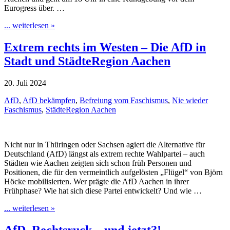
Eurogress über. …
... weiterlesen »
Extrem rechts im Westen – Die AfD in
Stadt und StädteRegion Aachen
20. Juli 2024
AfD
,
AfD bekämpfen
,
Befreiung vom Faschismus
,
Nie wieder
Faschismus
,
StädteRegion Aachen
Nicht nur in Thüringen oder Sachsen agiert die Alternative für
Deutschland (AfD) längst als extrem rechte Wahlpartei – auch
Städten wie Aachen zeigten sich schon früh Personen und
Positionen, die für den vermeintlich aufgelösten „Flügel“ von Björn
Höcke mobilisierten. Wer prägte die AfD Aachen in ihrer
Frühphase? Wie hat sich diese Partei entwickelt? Und wie …
... weiterlesen »
AfD, Rechtsruck – und jetzt?!