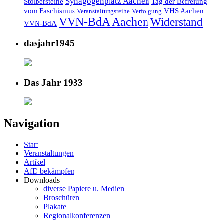
Synagogenplatz Aachen
Stolpersteine
Tag der Befreiung
vom Faschismus
VHS Aachen
Veranstaltungsreihe
Verfolgung
VVN-BdA Aachen
Widerstand
VVN-BdA
dasjahr1945
Das Jahr 1933
Navigation
Start
Veranstaltungen
Artikel
AfD bekämpfen
Downloads
diverse Papiere u. Medien
Broschüren
Plakate
Regionalkonferenzen