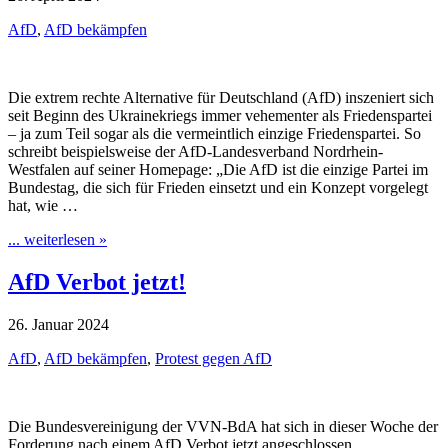
AfD
,
AfD bekämpfen
Die extrem rechte Alternative für Deutschland (AfD) inszeniert sich
seit Beginn des Ukrainekriegs immer vehementer als Friedenspartei
– ja zum Teil sogar als die vermeintlich einzige Friedenspartei. So
schreibt beispielsweise der AfD-Landesverband Nordrhein-
Westfalen auf seiner Homepage: „Die AfD ist die einzige Partei im
Bundestag, die sich für Frieden einsetzt und ein Konzept vorgelegt
hat, wie …
... weiterlesen »
AfD Verbot jetzt!
26. Januar 2024
AfD
,
AfD bekämpfen
,
Protest gegen AfD
Die Bundesvereinigung der VVN-BdA hat sich in dieser Woche der
Forderung nach einem AfD Verbot jetzt angeschlossen.