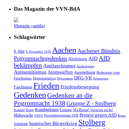
Das Magazin der VVN-BdA
Magazin »antifa«
Schlagwörter
Aachen
Aachener Bündnis
8. Mai
9. November 1938
AfD
Pogromnachtgedenken
AfD
Abrüstung
bekämpfen
Antifaschismus
Antikriegstag
Antisemitismus
Atomwaffen
Ausstellung
Befreiung vom
DFG-VK
Faschismus
Demonstration
Deportation
Erinnerung
Frieden
Friedensbewegung
Faschismus
Gedenken
Gedenken an die
Pogromnacht 1938
Gruppe Z - Stolberg
Kundgebung
Lesung
Ma Bistar! Vergesst nicht!
Konzert
Krieg
Protest gegen AfD
Mahnwache
Novemberpogrome 1938
NATO
Roma
Stolberg
Spanischer Bürgerkrieg
Solidarität