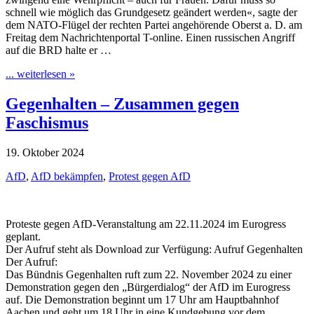
schnell wie möglich das Grundgesetz geändert werden«, sagte der
dem NATO-Flügel der rechten Partei angehörende Oberst a. D. am
Freitag dem Nachrichtenportal T-online. Einen russischen Angriff
auf die BRD halte er …
... weiterlesen »
Gegenhalten – Zusammen gegen
Faschismus
19. Oktober 2024
AfD
,
AfD bekämpfen
,
Protest gegen AfD
Proteste gegen AfD-Veranstaltung am 22.11.2024 im Eurogress
geplant.
Der Aufruf steht als Download zur Verfügung: Aufruf Gegenhalten
Der Aufruf:
Das Bündnis Gegenhalten ruft zum 22. November 2024 zu einer
Demonstration gegen den „Bürgerdialog“ der AfD im Eurogress
auf. Die Demonstration beginnt um 17 Uhr am Hauptbahnhof
Aachen und geht um 18 Uhr in eine Kundgebung vor dem