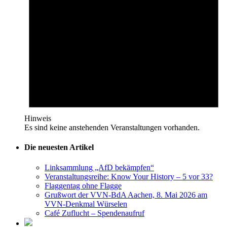
Hinweis
Es sind keine anstehenden Veranstaltungen vorhanden.
Die neuesten Artikel
Linksammlung „AfD bekämpfen“
Veranstaltungsreihe: Know Your History – 5 vor 33?
Flaggentag ohne Flagge
Grußwort der VVN-BdA Aachen, 8. Mai 2026 am
VVN-Denkmal Würselen
Café Zuflucht – Spendenaufruf