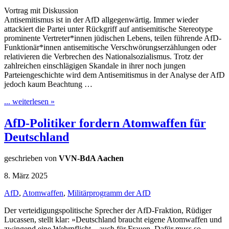
Vortrag mit Diskussion
Antisemitismus ist in der AfD allgegenwärtig. Immer wieder
attackiert die Partei unter Rückgriff auf antisemitische Stereotype
prominente Vertreter*innen jüdischen Lebens, teilen führende AfD-
Funktionär*innen antisemitische Verschwörungserzählungen oder
relativieren die Verbrechen des Nationalsozialismus. Trotz der
zahlreichen einschlägigen Skandale in ihrer noch jungen
Parteiengeschichte wird dem Antisemitismus in der Analyse der AfD
jedoch kaum Beachtung …
... weiterlesen »
AfD-Politiker fordern Atomwaffen für
Deutschland
geschrieben von
VVN-BdA Aachen
8. März 2025
AfD
,
Atomwaffen
,
Militärprogramm der AfD
Der verteidigungspolitische Sprecher der AfD-Fraktion, Rüdiger
Lucassen, stellt klar: »Deutschland braucht eigene Atomwaffen und
zwingend eine Wehrpflicht – auch für Frauen. Dafür muss so