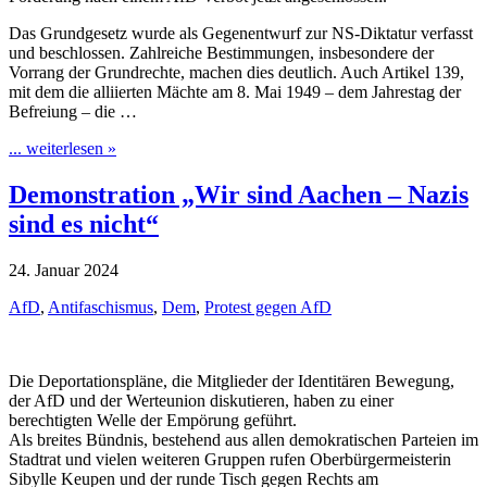
Das Grundgesetz wurde als Gegenentwurf zur NS-Diktatur verfasst
und beschlossen. Zahlreiche Bestimmungen, insbesondere der
Vorrang der Grundrechte, machen dies deutlich. Auch Artikel 139,
mit dem die alliierten Mächte am 8. Mai 1949 – dem Jahrestag der
Befreiung – die …
... weiterlesen »
Demonstration „Wir sind Aachen – Nazis
sind es nicht“
24. Januar 2024
AfD
,
Antifaschismus
,
Dem
,
Protest gegen AfD
Die Deportationspläne, die Mitglieder der Identitären Bewegung,
der AfD und der Werteunion diskutieren, haben zu einer
berechtigten Welle der Empörung geführt.
Als breites Bündnis, bestehend aus allen demokratischen Parteien im
Stadtrat und vielen weiteren Gruppen rufen Oberbürgermeisterin
Sibylle Keupen und der runde Tisch gegen Rechts am