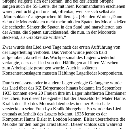
Strophe steigerte sich der Refrain, und bei der letzten Strophe
sangen auch die SS-Leute, die mit ihren Kommandanten erschienen
waren, einträchtig mit uns mit, offenbar, weil sie sich selbst als
‚Moorsoldaten‘ angesprochen fühlten. […] Bei den Worten ‚Dann
ziehn die Moorsoldaten nicht mehr mit den Spaten ins Moor‘ stießen
die sechzehn Sänger die Spaten in den Sand und marschierten aus
der Arena, die Spaten zurücklassend, die nun, in der Moorerde
steckend, als Grabkreuze wirkten.“
Zwar wurde das Lied zwei Tage nach der ersten Aufführung von
der Lagerleitung verboten. Das Verbot wurde jedoch bald
aufgehoben, da selbst das Wachpersonal des Lagers wiederholt
verlangte, dass das Lied von den Häftlingen auf ihren Märschen
zum Arbeitsplatz gesungen wurde. Auch in späteren
Konzentrationslagern mussten Häftlinge Lagerlieder komponieren.
Durch entlassene oder in andere Lager verlegte Gefangene wurde
das Lied über das KZ Börgermoor hinaus bekannt. Im September
1933 konnten etwa 20 Frauen ihre im Lager inhaftierten Ehemänner
besuchen. Bei dieser Gelegenheit hat der Düsseldorfer Maler Hanns
Kralik den Text des Moorsoldatenliedes in einer Bastschale
versteckt an seine Frau Lya Kralik übergeben. So wurde das Lied
erstmals außerhalb des Lagers bekannt. 1935 lernte es der
Komponist Hanns Eisler in London kennen. Eisler überarbeitete die
Melodie für den Sänger Ernst Busch. Dieser schloss sich während