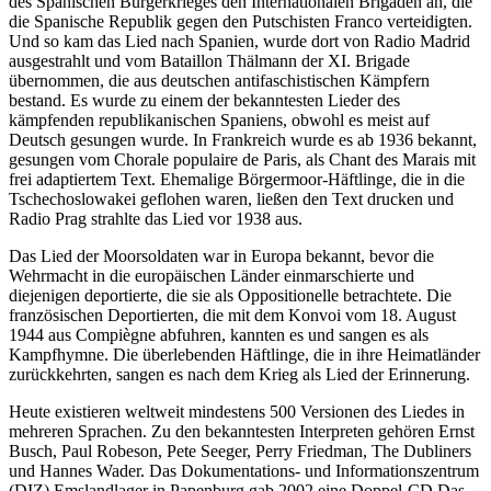
des Spanischen Bürgerkrieges den Internationalen Brigaden an, die
die Spanische Republik gegen den Putschisten Franco verteidigten.
Und so kam das Lied nach Spanien, wurde dort von Radio Madrid
ausgestrahlt und vom Bataillon Thälmann der XI. Brigade
übernommen, die aus deutschen antifaschistischen Kämpfern
bestand. Es wurde zu einem der bekanntesten Lieder des
kämpfenden republikanischen Spaniens, obwohl es meist auf
Deutsch gesungen wurde. In Frankreich wurde es ab 1936 bekannt,
gesungen vom Chorale populaire de Paris, als Chant des Marais mit
frei adaptiertem Text. Ehemalige Börgermoor-Häftlinge, die in die
Tschechoslowakei geflohen waren, ließen den Text drucken und
Radio Prag strahlte das Lied vor 1938 aus.
Das Lied der Moorsoldaten war in Europa bekannt, bevor die
Wehrmacht in die europäischen Länder einmarschierte und
diejenigen deportierte, die sie als Oppositionelle betrachtete. Die
französischen Deportierten, die mit dem Konvoi vom 18. August
1944 aus Compiègne abfuhren, kannten es und sangen es als
Kampfhymne. Die überlebenden Häftlinge, die in ihre Heimatländer
zurückkehrten, sangen es nach dem Krieg als Lied der Erinnerung.
Heute existieren weltweit mindestens 500 Versionen des Liedes in
mehreren Sprachen. Zu den bekanntesten Interpreten gehören Ernst
Busch, Paul Robeson, Pete Seeger, Perry Friedman, The Dubliners
und Hannes Wader. Das Dokumentations- und Informationszentrum
(DIZ) Emslandlager in Papenburg gab 2002 eine Doppel-CD Das