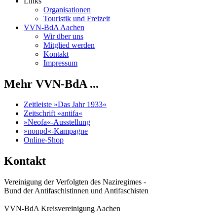
Links
Organisationen
Touristik und Freizeit
VVN-BdA Aachen
Wir über uns
Mitglied werden
Kontakt
Impressum
Mehr VVN-BdA ...
Zeitleiste »Das Jahr 1933«
Zeitschrift »antifa«
»Neofa«-Ausstellung
»nonpd«-Kampagne
Online-Shop
Kontakt
Vereinigung der Verfolgten des Naziregimes -
Bund der Antifaschistinnen und Antifaschisten
VVN-BdA Kreisvereinigung Aachen