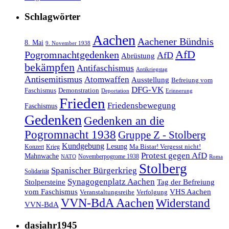
Schlagwörter
Aachen
Aachener Bündnis
8. Mai
9. November 1938
AfD
Pogromnachtgedenken
AfD
Abrüstung
bekämpfen
Antifaschismus
Antikriegstag
Antisemitismus
Atomwaffen
Ausstellung
Befreiung vom
DFG-VK
Faschismus
Demonstration
Deportation
Erinnerung
Frieden
Friedensbewegung
Faschismus
Gedenken
Gedenken an die
Pogromnacht 1938
Gruppe Z - Stolberg
Kundgebung
Lesung
Ma Bistar! Vergesst nicht!
Konzert
Krieg
Protest gegen AfD
Mahnwache
Novemberpogrome 1938
NATO
Roma
Stolberg
Spanischer Bürgerkrieg
Solidarität
Synagogenplatz Aachen
Stolpersteine
Tag der Befreiung
vom Faschismus
VHS Aachen
Veranstaltungsreihe
Verfolgung
VVN-BdA Aachen
Widerstand
VVN-BdA
dasjahr1945