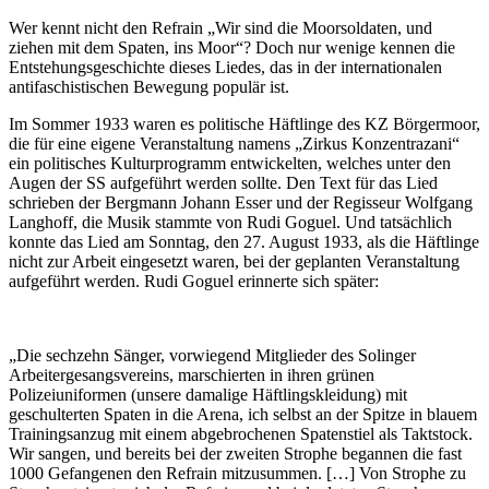
Wer kennt nicht den Refrain „Wir sind die Moorsoldaten, und
ziehen mit dem Spaten, ins Moor“? Doch nur wenige kennen die
Entstehungsgeschichte dieses Liedes, das in der internationalen
antifaschistischen Bewegung populär ist.
Im Sommer 1933 waren es politische Häftlinge des KZ Börgermoor,
die für eine eigene Veranstaltung namens „Zirkus Konzentrazani“
ein politisches Kulturprogramm entwickelten, welches unter den
Augen der SS aufgeführt werden sollte. Den Text für das Lied
schrieben der Bergmann Johann Esser und der Regisseur Wolfgang
Langhoff, die Musik stammte von Rudi Goguel. Und tatsächlich
konnte das Lied am Sonntag, den 27. August 1933, als die Häftlinge
nicht zur Arbeit eingesetzt waren, bei der geplanten Veranstaltung
aufgeführt werden. Rudi Goguel erinnerte sich später:
„Die sechzehn Sänger, vorwiegend Mitglieder des Solinger
Arbeitergesangsvereins, marschierten in ihren grünen
Polizeiuniformen (unsere damalige Häftlingskleidung) mit
geschulterten Spaten in die Arena, ich selbst an der Spitze in blauem
Trainingsanzug mit einem abgebrochenen Spatenstiel als Taktstock.
Wir sangen, und bereits bei der zweiten Strophe begannen die fast
1000 Gefangenen den Refrain mitzusummen. […] Von Strophe zu