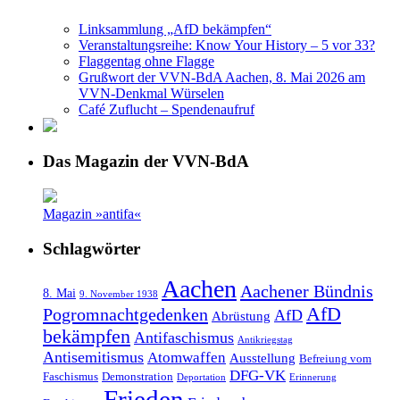
Linksammlung „AfD bekämpfen“
Veranstaltungsreihe: Know Your History – 5 vor 33?
Flaggentag ohne Flagge
Grußwort der VVN-BdA Aachen, 8. Mai 2026 am
VVN-Denkmal Würselen
Café Zuflucht – Spendenaufruf
Das Magazin der VVN-BdA
Magazin »antifa«
Schlagwörter
Aachen
Aachener Bündnis
8. Mai
9. November 1938
AfD
Pogromnachtgedenken
AfD
Abrüstung
bekämpfen
Antifaschismus
Antikriegstag
Antisemitismus
Atomwaffen
Ausstellung
Befreiung vom
DFG-VK
Faschismus
Demonstration
Deportation
Erinnerung
Frieden