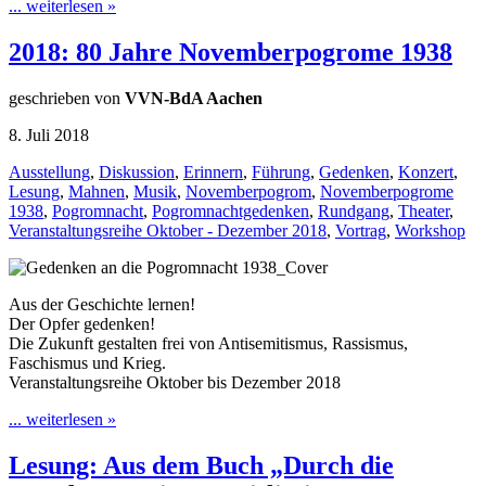
... weiterlesen »
2018: 80 Jahre Novemberpogrome 1938
geschrieben von
VVN-BdA Aachen
8. Juli 2018
Ausstellung
,
Diskussion
,
Erinnern
,
Führung
,
Gedenken
,
Konzert
,
Lesung
,
Mahnen
,
Musik
,
Novemberpogrom
,
Novemberpogrome
1938
,
Pogromnacht
,
Pogromnachtgedenken
,
Rundgang
,
Theater
,
Veranstaltungsreihe Oktober - Dezember 2018
,
Vortrag
,
Workshop
Aus der Geschichte lernen!
Der Opfer gedenken!
Die Zukunft gestalten frei von Antisemitismus, Rassismus,
Faschismus und Krieg.
Veranstaltungsreihe Oktober bis Dezember 2018
... weiterlesen »
Lesung: Aus dem Buch „Durch die