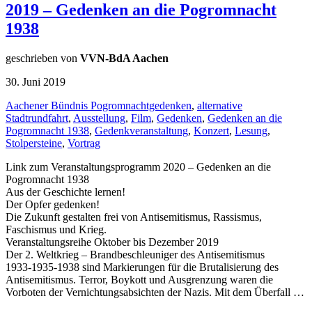
2019 – Gedenken an die Pogromnacht
1938
geschrieben von
VVN-BdA Aachen
30. Juni 2019
Aachener Bündnis Pogromnachtgedenken
,
alternative
Stadtrundfahrt
,
Ausstellung
,
Film
,
Gedenken
,
Gedenken an die
Pogromnacht 1938
,
Gedenkveranstaltung
,
Konzert
,
Lesung
,
Stolpersteine
,
Vortrag
Link zum Veranstaltungsprogramm 2020 – Gedenken an die
Pogromnacht 1938
Aus der Geschichte lernen!
Der Opfer gedenken!
Die Zukunft gestalten frei von Antisemitismus, Rassismus,
Faschismus und Krieg.
Veranstaltungsreihe Oktober bis Dezember 2019
Der 2. Weltkrieg – Brandbeschleuniger des Antisemitismus
1933-1935-1938 sind Markierungen für die Brutalisierung des
Antisemitismus. Terror, Boykott und Ausgrenzung waren die
Vorboten der Vernichtungsabsichten der Nazis. Mit dem Überfall …