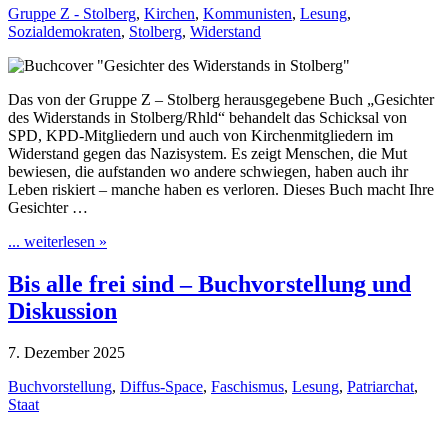
Gruppe Z - Stolberg
,
Kirchen
,
Kommunisten
,
Lesung
,
Sozialdemokraten
,
Stolberg
,
Widerstand
Das von der Gruppe Z – Stolberg herausgegebene Buch „Gesichter
des Widerstands in Stolberg/Rhld“ behandelt das Schicksal von
SPD, KPD-Mitgliedern und auch von Kirchenmitgliedern im
Widerstand gegen das Nazisystem. Es zeigt Menschen, die Mut
bewiesen, die aufstanden wo andere schwiegen, haben auch ihr
Leben riskiert – manche haben es verloren. Dieses Buch macht Ihre
Gesichter …
... weiterlesen »
Bis alle frei sind – Buchvorstellung und
Diskussion
7. Dezember 2025
Buchvorstellung
,
Diffus-Space
,
Faschismus
,
Lesung
,
Patriarchat
,
Staat