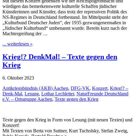
Mit diesem Konzert gedenken wir der Reichspogromnacht und
würdigen das bemerkenswerte kulturelle Schaffen jüdischer
Künstlerinnen und Künstler, dass trotz der repressiven Politik des
NS-Regimes in Deutschland fortbestand. Im Mittelpunkt steht der
„Kulturbund Deutscher Juden“, der 1935 gezwungenermaßen in
„Jüdischer Kulturbund“ umbenannt wurde. Bereits kurz nach der
Machtergreifung der …
... weiterlesen »
Krieg!? DenkMal! – Texte gegen den
Krieg
6. Oktober 2023
Antikriegsbündnis (AKB) Aachen
,
DFG-VK
,
Konzert
,
Krieg!? –
Denk-Mal
,
Lesung
,
Lothar Lechleiter
,
NaturFreunde Deutschland
e.V. – Ortsgruppe Aachen
,
Texte gegen den Krieg
Texte gegen den Krieg in Form von Lesung (mit neuen Texten) und
Konzert!
Mit Texten von Berta von Suttner, Kurt Tucholsky, Stefan Zweig,