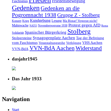
Friedensbewegung
Faschismus
Gedenken
Gedenken an die
Pogromnacht 1938
Gruppe Z - Stolberg
Kundgebung
Lesung
Ma Bistar! Vergesst nicht!
Konzert
Krieg
Protest gegen AfD
Mahnwache
Novemberpogrome 1938
NATO
Roma
Stolberg
Spanischer Bürgerkrieg
Solidarität
Synagogenplatz Aachen
Stolpersteine
Tag der Befreiung
vom Faschismus
VHS Aachen
Veranstaltungsreihe
Verfolgung
VVN-BdA Aachen
Widerstand
VVN-BdA
dasjahr1945
Das Jahr 1933
Navigation
Start