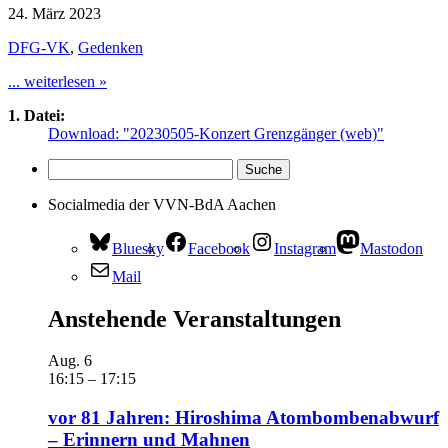
24. März 2023
DFG-VK
,
Gedenken
... weiterlesen »
1. Datei:
Download: "20230505-Konzert Grenzgänger (web)"
Socialmedia der VVN-BdA Aachen
Bluesky
Facebook
Instagram
Mastodon
Mail
Anstehende Veranstaltungen
Aug.
6
16:15
–
17:15
vor 81 Jahren: Hiroshima Atombombenabwurf
– Erinnern und Mahnen