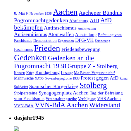
Aachen
Aachener Bündnis
8. Mai
9. November 1938
AfD
Pogromnachtgedenken
AfD
Abrüstung
bekämpfen
Antifaschismus
Antikriegstag
Antisemitismus
Atomwaffen
Ausstellung
Befreiung vom
DFG-VK
Faschismus
Demonstration
Deportation
Erinnerung
Frieden
Friedensbewegung
Faschismus
Gedenken
Gedenken an die
Pogromnacht 1938
Gruppe Z - Stolberg
Kundgebung
Lesung
Ma Bistar! Vergesst nicht!
Konzert
Krieg
Protest gegen AfD
Mahnwache
Novemberpogrome 1938
NATO
Roma
Stolberg
Spanischer Bürgerkrieg
Solidarität
Synagogenplatz Aachen
Stolpersteine
Tag der Befreiung
vom Faschismus
VHS Aachen
Veranstaltungsreihe
Verfolgung
VVN-BdA Aachen
Widerstand
VVN-BdA
dasjahr1945