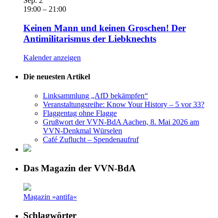
Sep.
2
19:00
–
21:00
Keinen Mann und keinen Groschen! Der
Antimilitarismus der Liebknechts
Kalender anzeigen
Die neuesten Artikel
Linksammlung „AfD bekämpfen“
Veranstaltungsreihe: Know Your History – 5 vor 33?
Flaggentag ohne Flagge
Grußwort der VVN-BdA Aachen, 8. Mai 2026 am
VVN-Denkmal Würselen
Café Zuflucht – Spendenaufruf
Das Magazin der VVN-BdA
Magazin »antifa«
Schlagwörter