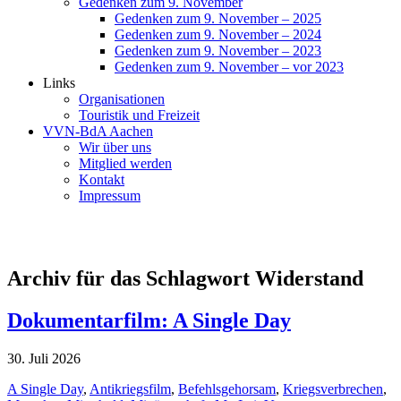
Gedenken zum 9. November
Gedenken zum 9. November – 2025
Gedenken zum 9. November – 2024
Gedenken zum 9. November – 2023
Gedenken zum 9. November – vor 2023
Links
Organisationen
Touristik und Freizeit
VVN-BdA Aachen
Wir über uns
Mitglied werden
Kontakt
Impressum
Archiv für das Schlagwort Widerstand
Dokumentarfilm: A Single Day
30. Juli 2026
A Single Day
,
Antikriegsfilm
,
Befehlsgehorsam
,
Kriegsverbrechen
,