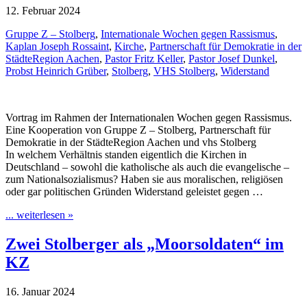
12. Februar 2024
Gruppe Z – Stolberg
,
Internationale Wochen gegen Rassismus
,
Kaplan Joseph Rossaint
,
Kirche
,
Partnerschaft für Demokratie in der
StädteRegion Aachen
,
Pastor Fritz Keller
,
Pastor Josef Dunkel
,
Probst Heinrich Grüber
,
Stolberg
,
VHS Stolberg
,
Widerstand
Vortrag im Rahmen der Internationalen Wochen gegen Rassismus.
Eine Kooperation von Gruppe Z – Stolberg, Partnerschaft für
Demokratie in der StädteRegion Aachen und vhs Stolberg
In welchem Verhältnis standen eigentlich die Kirchen in
Deutschland – sowohl die katholische als auch die evangelische –
zum Nationalsozialismus? Haben sie aus moralischen, religiösen
oder gar politischen Gründen Widerstand geleistet gegen …
... weiterlesen »
Zwei Stolberger als „Moorsoldaten“ im
KZ
16. Januar 2024