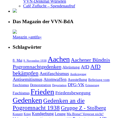
VVN-Denkmal Würselen
Café Zuflucht – Spendenaufruf
Das Magazin der VVN-BdA
Magazin »antifa«
Schlagwörter
Aachen
Aachener Bündnis
8. Mai
9. November 1938
AfD
Pogromnachtgedenken
AfD
Abrüstung
bekämpfen
Antifaschismus
Antikriegstag
Antisemitismus
Atomwaffen
Ausstellung
Befreiung vom
DFG-VK
Faschismus
Demonstration
Deportation
Erinnerung
Frieden
Friedensbewegung
Faschismus
Gedenken
Gedenken an die
Pogromnacht 1938
Gruppe Z - Stolberg
Kundgebung
Lesung
Ma Bistar! Vergesst nicht!
Konzert
Krieg