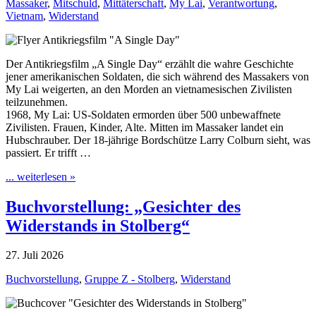
Massaker
,
Mitschuld
,
Mittäterschaft
,
My Lai
,
Verantwortung
,
Vietnam
,
Widerstand
Der Antikriegsfilm „A Single Day“ erzählt die wahre Geschichte
jener amerikanischen Soldaten, die sich während des Massakers von
My Lai weigerten, an den Morden an vietnamesischen Zivilisten
teilzunehmen.
1968, My Lai: US-Soldaten ermorden über 500 unbewaffnete
Zivilisten. Frauen, Kinder, Alte. Mitten im Massaker landet ein
Hubschrauber. Der 18-jährige Bordschütze Larry Colburn sieht, was
passiert. Er trifft …
... weiterlesen »
Buchvorstellung: „Gesichter des
Widerstands in Stolberg“
27. Juli 2026
Buchvorstellung
,
Gruppe Z - Stolberg
,
Widerstand