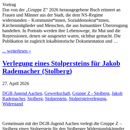
Vortrag
Das von der „Gruppe Z“ 2026 herausgegebene Buch erinnert an
Frauen und Männer aus der Stadt, die dem NS-Regime
widerstanden – Kommunist*innen, Sozialdemokrat*innen,
Kirchenmitglieder und Menschen, die aus humanitärer Überzeugung
handelten. In Portraits werden ihre Lebenswege, ihr Mut und die
Repressionen, denen sie ausgesetzt waren, sichtbar gemacht. Die
Publikation ist zugleich lokalhistorische Dokumentation und …
... weiterlesen »
Verlegung eines Stolpersteins für Jakob
Rademacher (Stolberg)
27. April 2026
DGB-Jugend Aachen
,
Gewerkschaft
,
Gruppe Z - Stolberg
,
Jakob
Rademacher
,
Stolberg
,
Stolperstein
,
Stolpersteiverlegung
,
Widerstand
Gemeinsam mit der DGB-Jugend Aachen verlegt die Gruppe Z –
Stolberg einen Stolperstein für den Stolberger Widerstandskämpfer