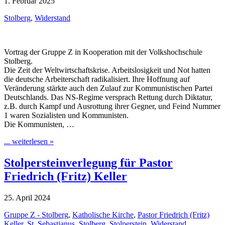
1. Februar 2025
Stolberg
,
Widerstand
Vortrag der Gruppe Z in Kooperation mit der Volkshochschule
Stolberg.
Die Zeit der Weltwirtschaftskrise. Arbeitslosigkeit und Not hatten
die deutsche Arbeiterschaft radikalisiert. Ihre Hoffnung auf
Veränderung stärkte auch den Zulauf zur Kommunistischen Partei
Deutschlands. Das NS-Regime versprach Rettung durch Diktatur,
z.B. durch Kampf und Ausrottung ihrer Gegner, und Feind Nummer
1 waren Sozialisten und Kommunisten.
Die Kommunisten, …
... weiterlesen »
Stolpersteinverlegung für Pastor
Friedrich (Fritz) Keller
25. April 2024
Gruppe Z - Stolberg
,
Katholische Kirche
,
Pastor Friedrich (Fritz)
Keller
,
St. Sebastianus
,
Stolberg
,
Stolperstein
,
Widerstand