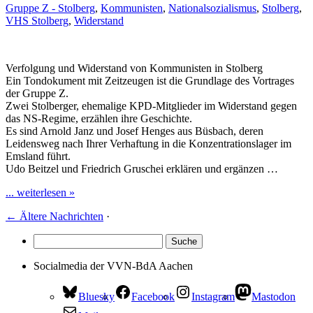
Gruppe Z - Stolberg
,
Kommunisten
,
Nationalsozialismus
,
Stolberg
,
VHS Stolberg
,
Widerstand
Verfolgung und Widerstand von Kommunisten in Stolberg
Ein Tondokument mit Zeitzeugen ist die Grundlage des Vortrages
der Gruppe Z.
Zwei Stolberger, ehemalige KPD-Mitglieder im Widerstand gegen
das NS-Regime, erzählen ihre Geschichte.
Es sind Arnold Janz und Josef Henges aus Büsbach, deren
Leidensweg nach Ihrer Verhaftung in die Konzentrationslager im
Emsland führt.
Udo Beitzel und Friedrich Gruschei erklären und ergänzen …
... weiterlesen »
←
Ältere Nachrichten
·
Socialmedia der VVN-BdA Aachen
Bluesky
Facebook
Instagram
Mastodon