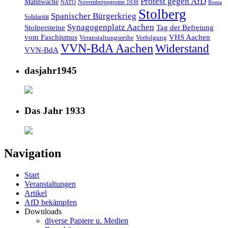
Protest gegen AfD
Mahnwache
Novemberpogrome 1938
NATO
Roma
Stolberg
Spanischer Bürgerkrieg
Solidarität
Synagogenplatz Aachen
Stolpersteine
Tag der Befreiung
vom Faschismus
VHS Aachen
Veranstaltungsreihe
Verfolgung
VVN-BdA Aachen
Widerstand
VVN-BdA
dasjahr1945
Das Jahr 1933
Navigation
Start
Veranstaltungen
Artikel
AfD bekämpfen
Downloads
diverse Papiere u. Medien