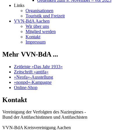
Gedenken zum 9. November – vor 2023
Links
Organisationen
Touristik und Freizeit
VVN-BdA Aachen
Wir über uns
Mitglied werden
Kontakt
Impressum
Mehr VVN-BdA ...
Zeitleiste »Das Jahr 1933«
Zeitschrift »antifa«
»Neofa«-Ausstellung
»nonpd«-Kampagne
Online-Shop
Kontakt
Vereinigung der Verfolgten des Naziregimes -
Bund der Antifaschistinnen und Antifaschisten
VVN-BdA Kreisvereinigung Aachen