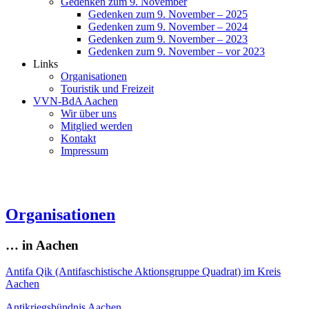
Gedenken zum 9. November
Gedenken zum 9. November – 2025
Gedenken zum 9. November – 2024
Gedenken zum 9. November – 2023
Gedenken zum 9. November – vor 2023
Links
Organisationen
Touristik und Freizeit
VVN-BdA Aachen
Wir über uns
Mitglied werden
Kontakt
Impressum
Organisationen
… in Aachen
Antifa Qik
(Antifaschistische Aktionsgruppe Quadrat) im Kreis
Aachen
Antikriegsbündnis Aachen