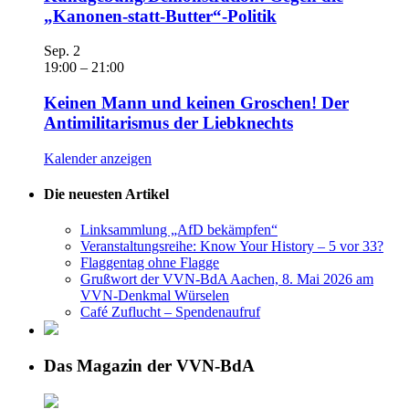
„Kanonen-statt-Butter“-Politik
Sep.
2
19:00
–
21:00
Keinen Mann und keinen Groschen! Der
Antimilitarismus der Liebknechts
Kalender anzeigen
Die neuesten Artikel
Linksammlung „AfD bekämpfen“
Veranstaltungsreihe: Know Your History – 5 vor 33?
Flaggentag ohne Flagge
Grußwort der VVN-BdA Aachen, 8. Mai 2026 am
VVN-Denkmal Würselen
Café Zuflucht – Spendenaufruf
Das Magazin der VVN-BdA