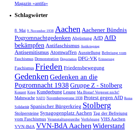
Magazin »antifa«
Schlagwörter
Aachen
Aachener Bündnis
8. Mai
9. November 1938
AfD
Pogromnachtgedenken
AfD
Abrüstung
bekämpfen
Antifaschismus
Antikriegstag
Antisemitismus
Atomwaffen
Ausstellung
Befreiung vom
DFG-VK
Faschismus
Demonstration
Deportation
Erinnerung
Frieden
Friedensbewegung
Faschismus
Gedenken
Gedenken an die
Pogromnacht 1938
Gruppe Z - Stolberg
Kundgebung
Lesung
Ma Bistar! Vergesst nicht!
Konzert
Krieg
Protest gegen AfD
Mahnwache
Novemberpogrome 1938
NATO
Roma
Stolberg
Spanischer Bürgerkrieg
Solidarität
Synagogenplatz Aachen
Stolpersteine
Tag der Befreiung
vom Faschismus
VHS Aachen
Veranstaltungsreihe
Verfolgung
VVN-BdA Aachen
Widerstand
VVN-BdA