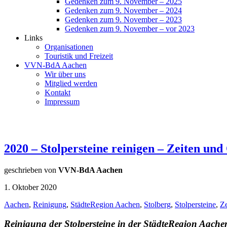
Gedenken zum 9. November – 2025
Gedenken zum 9. November – 2024
Gedenken zum 9. November – 2023
Gedenken zum 9. November – vor 2023
Links
Organisationen
Touristik und Freizeit
VVN-BdA Aachen
Wir über uns
Mitglied werden
Kontakt
Impressum
2020 – Stolpersteine reinigen – Zeiten und
geschrieben von
VVN-BdA Aachen
1. Oktober 2020
Aachen
,
Reinigung
,
StädteRegion Aachen
,
Stolberg
,
Stolpersteine
,
Ze
Reinigung der Stolpersteine in der
StädteRegion Aache