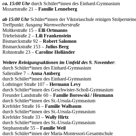
ca. 15:00 Uhr
durch Schüler*innen des Einhard-Gymnasium
Mozartstraße 21 –
Familie
Lenneberg
ab
15:00 Uhr
Schüler*innen der Viktoriaschule reinigen Stolperste
Treffpunkt:
Ausgang Warmweiherstraße
Moltkestraße 15 –
Elli Ortmanns
Triebelstraße 2 –
Lili Frankenstein
Bismarckstraße 92 –
Robert Salomon
Bismarckstraße 153 –
Julius Berg
Rohnstraße 23 –
Caroline Holländer
Weitere Reinigungsaktionen im Umfeld des 9. November
:
durch Schüler*innen des Einhard-Gymnasium
Salierallee 7 –
Anna Amberg
durch Schüler*innen des Einhard-Gymnasium
Lothringer Straße 107 –
Hermann Levy
durch Schüler*innen des Geschwister-Scholl-Gymnasium
Freunder Landstraße 60 –
Familie Borowski / Heumann
durch Schüler*innen des St.-Ursula-Gymnasium
Krefelder Straße 16 –
Familie Walbaum
durch Schüler*innen des St.-Ursula-Gymnasium
Krefelder Straße 33 –
Wally Hirtz
durch Schüler*innen des St.-Ursula-Gymnasium
Stephanstraße 55 –
Familie Weil
durch Schüler*innen der Maria-Montessori-Gesamtschule