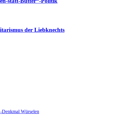
-statt-Butter“-Politik
tarismus der Liebknechts
-Denkmal Würselen