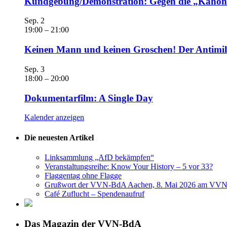
Kundgebung/Demonstration: Gegen die „Kanonen
Sep.
2
19:00
–
21:00
Keinen Mann und keinen Groschen! Der Antimili
Sep.
3
18:00
–
20:00
Dokumentarfilm: A Single Day
Kalender anzeigen
Die neuesten Artikel
Linksammlung „AfD bekämpfen“
Veranstaltungsreihe: Know Your History – 5 vor 33?
Flaggentag ohne Flagge
Grußwort der VVN-BdA Aachen, 8. Mai 2026 am VVN
Café Zuflucht – Spendenaufruf
Das Magazin der VVN-BdA