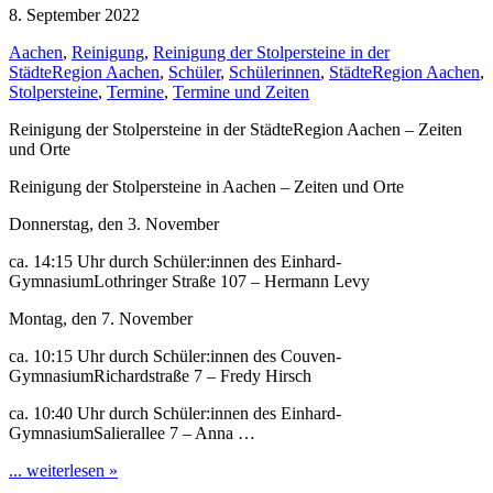
8. September 2022
Aachen
,
Reinigung
,
Reinigung der Stolpersteine in der
StädteRegion Aachen
,
Schüler
,
Schülerinnen
,
StädteRegion Aachen
,
Stolpersteine
,
Termine
,
Termine und Zeiten
Reinigung der Stolpersteine in der StädteRegion Aachen – Zeiten
und Orte
Reinigung der Stolpersteine in Aachen – Zeiten und Orte
Donnerstag, den 3. November
ca. 14:15 Uhr durch Schüler:innen des Einhard-
GymnasiumLothringer Straße 107 – Hermann Levy
Montag, den 7. November
ca. 10:15 Uhr durch Schüler:innen des Couven-
GymnasiumRichardstraße 7 – Fredy Hirsch
ca. 10:40 Uhr durch Schüler:innen des Einhard-
GymnasiumSalierallee 7 – Anna …
... weiterlesen »