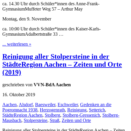
ca. 14.30 Uhr durch Schüler*innen des Anne-Frank-
GymnasiumMuffeter Weg 57 – Arthur May
Montag, den 9. November
ca. 10:00 Uhr durch Schüler*innen des Kaiser-Karls-
GymnasiumAdalbertstraße 33 …
... weiterlesen »
Reinigung aller Stolpersteine in der
StädteRegion Aachen – Zeiten und Orte
(2019)
geschrieben von
VVN-BdA Aachen
16. Oktober 2019
Aachen
,
Alsdorf
,
Baesweiler
,
Eschweiler
,
Gedenken an die
Pogromnacht 1938
,
Herzogenrath
,
Reinigung
,
Setterich
,
StädteRegion Aachen
,
Stolberg
,
Stolberg-Gressenich
,
Stolberg-
Mausbach
,
Stolpersteine
,
Straß
,
Zeiten und Orte
Reinigung aller Stolpersteine in der StädteRegion Aachen – Zeiten