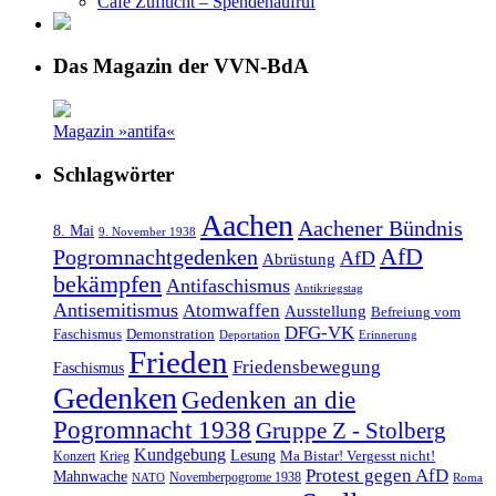
Café Zuflucht – Spendenaufruf
Das Magazin der VVN-BdA
Magazin »antifa«
Schlagwörter
Aachen
Aachener Bündnis
8. Mai
9. November 1938
AfD
Pogromnachtgedenken
AfD
Abrüstung
bekämpfen
Antifaschismus
Antikriegstag
Antisemitismus
Atomwaffen
Ausstellung
Befreiung vom
DFG-VK
Faschismus
Demonstration
Deportation
Erinnerung
Frieden
Friedensbewegung
Faschismus
Gedenken
Gedenken an die
Pogromnacht 1938
Gruppe Z - Stolberg
Kundgebung
Lesung
Ma Bistar! Vergesst nicht!
Konzert
Krieg
Protest gegen AfD
Mahnwache
Novemberpogrome 1938
NATO
Roma