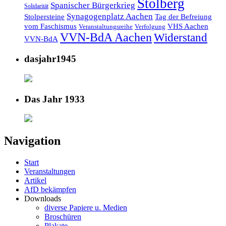
Stolberg
Spanischer Bürgerkrieg
Solidarität
Synagogenplatz Aachen
Stolpersteine
Tag der Befreiung
vom Faschismus
VHS Aachen
Veranstaltungsreihe
Verfolgung
VVN-BdA Aachen
Widerstand
VVN-BdA
dasjahr1945
Das Jahr 1933
Navigation
Start
Veranstaltungen
Artikel
AfD bekämpfen
Downloads
diverse Papiere u. Medien
Broschüren
Plakate