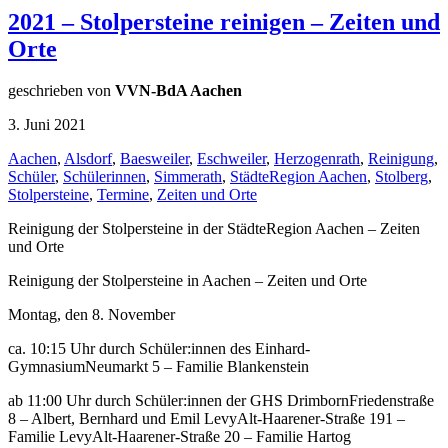
2021 – Stolpersteine reinigen – Zeiten und
Orte
geschrieben von
VVN-BdA Aachen
3. Juni 2021
Aachen
,
Alsdorf
,
Baesweiler
,
Eschweiler
,
Herzogenrath
,
Reinigung
,
Schüler
,
Schülerinnen
,
Simmerath
,
StädteRegion Aachen
,
Stolberg
,
Stolpersteine
,
Termine
,
Zeiten und Orte
Reinigung der Stolpersteine in der StädteRegion Aachen – Zeiten
und Orte
Reinigung der Stolpersteine in Aachen – Zeiten und Orte
Montag, den 8. November
ca. 10:15 Uhr durch Schüler:innen des Einhard-
GymnasiumNeumarkt 5 – Familie Blankenstein
ab 11:00 Uhr durch Schüler:innen der GHS DrimbornFriedenstraße
8 – Albert, Bernhard und Emil LevyAlt-Haarener-Straße 191 –
Familie LevyAlt-Haarener-Straße 20 – Familie Hartog