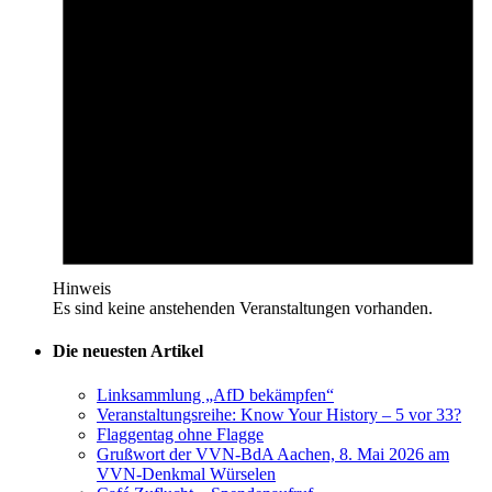
Hinweis
Es sind keine anstehenden Veranstaltungen vorhanden.
Die neuesten Artikel
Linksammlung „AfD bekämpfen“
Veranstaltungsreihe: Know Your History – 5 vor 33?
Flaggentag ohne Flagge
Grußwort der VVN-BdA Aachen, 8. Mai 2026 am
VVN-Denkmal Würselen