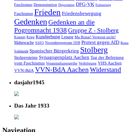
DFG-VK
Faschismus
Demonstration
Deportation
Erinnerung
Frieden
Friedensbewegung
Faschismus
Gedenken
Gedenken an die
Pogromnacht 1938
Gruppe Z - Stolberg
Kundgebung
Lesung
Ma Bistar! Vergesst nicht!
Konzert
Krieg
Protest gegen AfD
Mahnwache
Novemberpogrome 1938
NATO
Roma
Stolberg
Spanischer Bürgerkrieg
Solidarität
Synagogenplatz Aachen
Stolpersteine
Tag der Befreiung
vom Faschismus
VHS Aachen
Veranstaltungsreihe
Verfolgung
VVN-BdA Aachen
Widerstand
VVN-BdA
dasjahr1945
Das Jahr 1933
Navigation