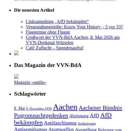
Die neuesten Artikel
Linksammlung „AfD bekämpfen“
Veranstaltungsreihe: Know Your History – 5 vor 33?
Flaggentag ohne Flagge
Grußwort der VVN-BdA Aachen, 8. Mai 2026 am
VVN-Denkmal Würselen
Café Zuflucht – Spendenaufruf
Das Magazin der VVN-BdA
Magazin »antifa«
Schlagwörter
Aachen
Aachener Bündnis
8. Mai
9. November 1938
AfD
Pogromnachtgedenken
AfD
Abrüstung
bekämpfen
Antifaschismus
Antikriegstag
Antisemitismus
Atomwaffen
Ausstellung
Befreiung vom