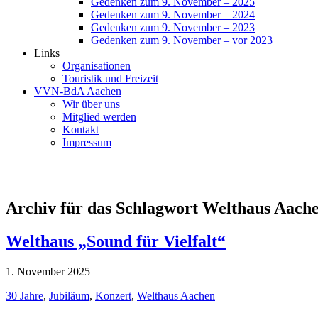
Gedenken zum 9. November – 2025
Gedenken zum 9. November – 2024
Gedenken zum 9. November – 2023
Gedenken zum 9. November – vor 2023
Links
Organisationen
Touristik und Freizeit
VVN-BdA Aachen
Wir über uns
Mitglied werden
Kontakt
Impressum
Archiv für das Schlagwort Welthaus Aach
Welthaus „Sound für Vielfalt“
1. November 2025
30 Jahre
,
Jubiläum
,
Konzert
,
Welthaus Aachen