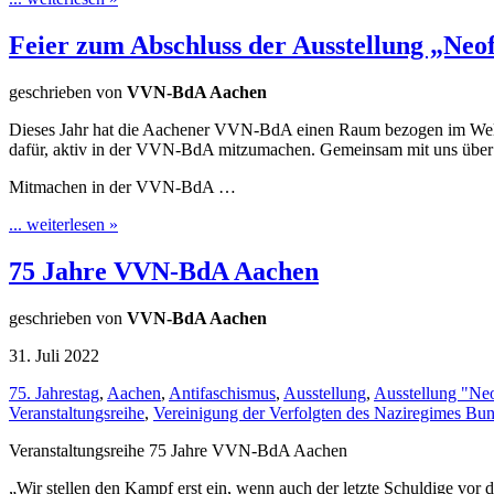
Feier zum Abschluss der Ausstellung „Neo
geschrieben von
VVN-BdA Aachen
Dieses Jahr hat die Aachener VVN-BdA einen Raum bezogen im WeltH
dafür, aktiv in der VVN-BdA mitzumachen. Gemeinsam mit uns über d
Mitmachen in der VVN-BdA …
... weiterlesen »
75 Jahre VVN-BdA Aachen
geschrieben von
VVN-BdA Aachen
31. Juli 2022
75. Jahrestag
,
Aachen
,
Antifaschismus
,
Ausstellung
,
Ausstellung "Ne
Veranstaltungsreihe
,
Vereinigung der Verfolgten des Naziregimes­ B
Veranstaltungsreihe 75 Jahre VVN-BdA Aachen
„Wir stellen den Kampf erst ein, wenn auch der letzte Schuldige vor