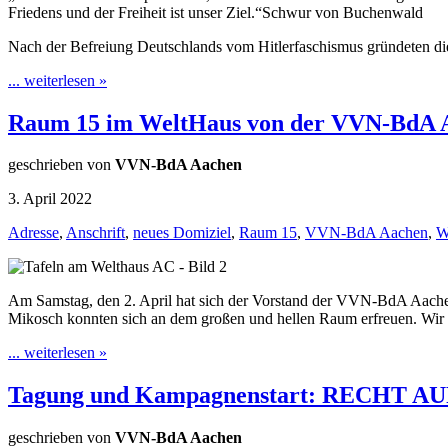
Friedens und der Freiheit ist unser Ziel.“Schwur von Buchenwald
Nach der Befreiung Deutschlands vom Hitlerfaschismus gründeten d
... weiterlesen »
Raum 15 im WeltHaus von der VVN-BdA Aa
geschrieben von
VVN-BdA Aachen
3. April 2022
Adresse
,
Anschrift
,
neues Domiziel
,
Raum 15
,
VVN-BdA Aachen
,
W
Am Samstag, den 2. April hat sich der Vorstand der VVN-BdA Aach
Mikosch konnten sich an dem großen und hellen Raum erfreuen. Wir 
... weiterlesen »
Tagung und Kampagnenstart: RECHT
geschrieben von
VVN-BdA Aachen