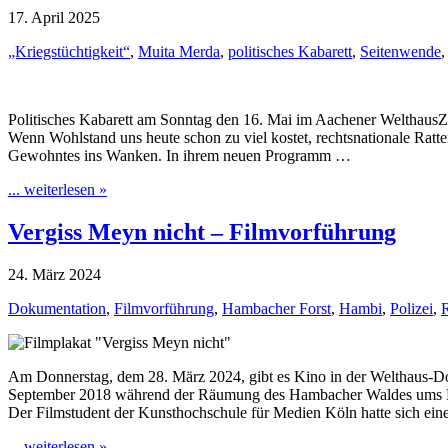
17. April 2025
„Kriegstüchtigkeit“
,
Muita Merda
,
politisches Kabarett
,
Seitenwende
Politisches Kabarett am Sonntag den 16. Mai im Aachener WelthausZ
Wenn Wohlstand uns heute schon zu viel kostet, rechtsnationale Ratt
Gewohntes ins Wanken. In ihrem neuen Programm …
... weiterlesen »
Vergiss Meyn nicht – Filmvorführung
24. März 2024
Dokumentation
,
Filmvorführung
,
Hambacher Forst
,
Hambi
,
Polizei
,
Am Donnerstag, dem 28. März 2024, gibt es Kino in der Welthaus-Do
September 2018 während der Räumung des Hambacher Waldes ums 
Der Filmstudent der Kunsthochschule für Medien Köln hatte sich ei
... weiterlesen »