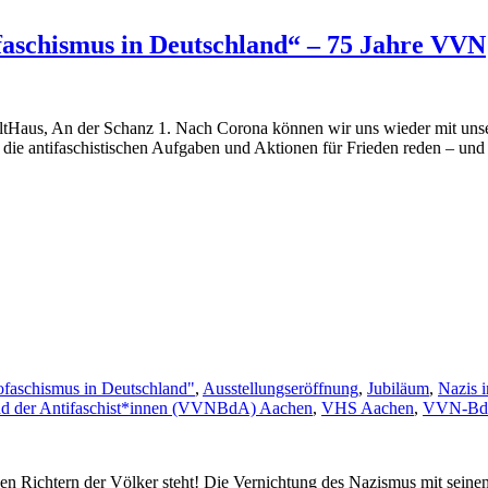
faschismus in Deutschland“ – 75 Jahre VVN
aus, An der Schanz 1. Nach Corona können wir uns wieder mit unser
ie antifaschistischen Aufgaben und Aktionen für Frieden reden – und
ofaschismus in Deutschland"
,
Ausstellungseröffnung
,
Jubiläum
,
Nazis 
und der Antifaschist*innen (VVN­BdA) Aachen
,
VHS Aachen
,
VVN-B
 den Richtern der Völker steht! Die Vernichtung des Nazismus mit sein