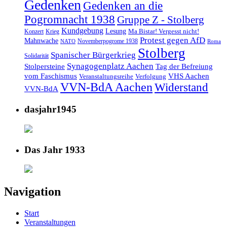
Gedenken
Gedenken an die
Pogromnacht 1938
Gruppe Z - Stolberg
Kundgebung
Lesung
Ma Bistar! Vergesst nicht!
Konzert
Krieg
Protest gegen AfD
Mahnwache
Novemberpogrome 1938
NATO
Roma
Stolberg
Spanischer Bürgerkrieg
Solidarität
Synagogenplatz Aachen
Stolpersteine
Tag der Befreiung
vom Faschismus
VHS Aachen
Veranstaltungsreihe
Verfolgung
VVN-BdA Aachen
Widerstand
VVN-BdA
dasjahr1945
Das Jahr 1933
Navigation
Start
Veranstaltungen