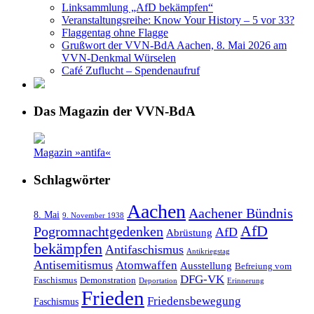
Linksammlung „AfD bekämpfen“
Veranstaltungsreihe: Know Your History – 5 vor 33?
Flaggentag ohne Flagge
Grußwort der VVN-BdA Aachen, 8. Mai 2026 am
VVN-Denkmal Würselen
Café Zuflucht – Spendenaufruf
Das Magazin der VVN-BdA
Magazin »antifa«
Schlagwörter
Aachen
Aachener Bündnis
8. Mai
9. November 1938
AfD
Pogromnachtgedenken
AfD
Abrüstung
bekämpfen
Antifaschismus
Antikriegstag
Antisemitismus
Atomwaffen
Ausstellung
Befreiung vom
DFG-VK
Faschismus
Demonstration
Deportation
Erinnerung
Frieden
Friedensbewegung
Faschismus