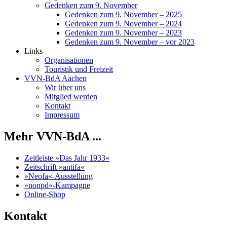
Gedenken zum 9. November
Gedenken zum 9. November – 2025
Gedenken zum 9. November – 2024
Gedenken zum 9. November – 2023
Gedenken zum 9. November – vor 2023
Links
Organisationen
Touristik und Freizeit
VVN-BdA Aachen
Wir über uns
Mitglied werden
Kontakt
Impressum
Mehr VVN-BdA ...
Zeitleiste »Das Jahr 1933«
Zeitschrift »antifa«
»Neofa«-Ausstellung
»nonpd«-Kampagne
Online-Shop
Kontakt