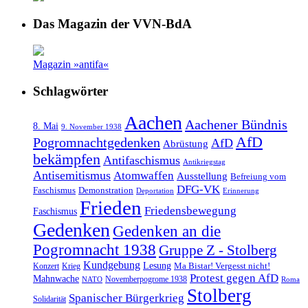
Das Magazin der VVN-BdA
Magazin »antifa«
Schlagwörter
Aachen
Aachener Bündnis
8. Mai
9. November 1938
AfD
Pogromnachtgedenken
AfD
Abrüstung
bekämpfen
Antifaschismus
Antikriegstag
Antisemitismus
Atomwaffen
Ausstellung
Befreiung vom
DFG-VK
Faschismus
Demonstration
Deportation
Erinnerung
Frieden
Friedensbewegung
Faschismus
Gedenken
Gedenken an die
Pogromnacht 1938
Gruppe Z - Stolberg
Kundgebung
Lesung
Ma Bistar! Vergesst nicht!
Konzert
Krieg
Protest gegen AfD
Mahnwache
Novemberpogrome 1938
NATO
Roma
Stolberg
Spanischer Bürgerkrieg
Solidarität