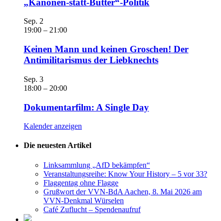
„Kanonen-statt-Butter“-Politik
Sep.
2
19:00
–
21:00
Keinen Mann und keinen Groschen! Der
Antimilitarismus der Liebknechts
Sep.
3
18:00
–
20:00
Dokumentarfilm: A Single Day
Kalender anzeigen
Die neuesten Artikel
Linksammlung „AfD bekämpfen“
Veranstaltungsreihe: Know Your History – 5 vor 33?
Flaggentag ohne Flagge
Grußwort der VVN-BdA Aachen, 8. Mai 2026 am
VVN-Denkmal Würselen
Café Zuflucht – Spendenaufruf