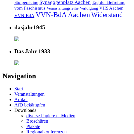
Synagogenplatz Aachen
Stolpersteine
Tag der Befreiung
vom Faschismus
VHS Aachen
Veranstaltungsreihe
Verfolgung
VVN-BdA Aachen
Widerstand
VVN-BdA
dasjahr1945
Das Jahr 1933
Navigation
Start
Veranstaltungen
Artikel
AfD bekämpfen
Downloads
diverse Papiere u. Medien
Broschüren
Plakate
Regionalkonferenzen