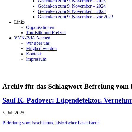
Gedenken zum 9. November – 2025
Gedenken zum 9. November – 2024
Gedenken zum 9. November – 2023
Gedenken zum 9. November – vor 2023
Links
Organisationen
Touristik und Freizeit
VVN-BdA Aachen
Wir über uns
Mitglied werden
Kontakt
Impressum
Archiv für das Schlagwort Befreiung vom
Saul K. Padover: Lügendetektor. Vernehm
5. Juli 2025
Befreiung vom Faschismus
,
historischer Faschismus