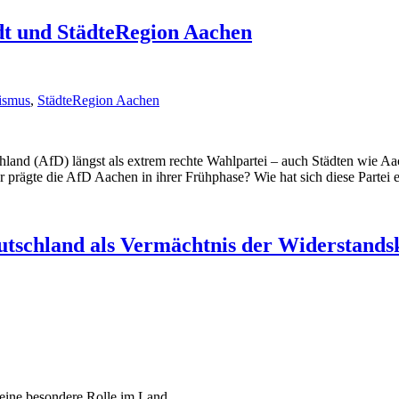
dt und StädteRegion Aachen
ismus
,
StädteRegion Aachen
chland (AfD) längst als extrem rechte Wahlpartei – auch Städten wie Aa
r prägte die AfD Aachen in ihrer Frühphase? Wie hat sich diese Parte
eutschland als Vermächtnis der Widerstands
 eine besondere Rolle im Land.