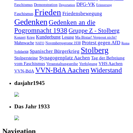
DFG-VK
Faschismus
Demonstration
Deportation
Erinnerung
Frieden
Friedensbewegung
Faschismus
Gedenken
Gedenken an die
Pogromnacht 1938
Gruppe Z - Stolberg
Kundgebung
Lesung
Ma Bistar! Vergesst nicht!
Konzert
Krieg
Protest gegen AfD
Mahnwache
Novemberpogrome 1938
NATO
Roma
Stolberg
Spanischer Bürgerkrieg
Solidarität
Synagogenplatz Aachen
Stolpersteine
Tag der Befreiung
vom Faschismus
VHS Aachen
Veranstaltungsreihe
Verfolgung
VVN-BdA Aachen
Widerstand
VVN-BdA
dasjahr1945
Das Jahr 1933
Navigation