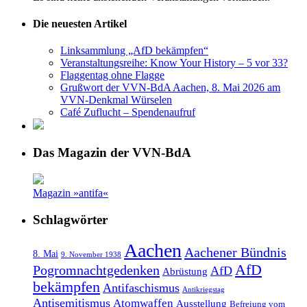
Die neuesten Artikel
Linksammlung „AfD bekämpfen“
Veranstaltungsreihe: Know Your History – 5 vor 33?
Flaggentag ohne Flagge
Grußwort der VVN-BdA Aachen, 8. Mai 2026 am
VVN-Denkmal Würselen
Café Zuflucht – Spendenaufruf
Das Magazin der VVN-BdA
Magazin »antifa«
Schlagwörter
Aachen
Aachener Bündnis
8. Mai
9. November 1938
AfD
Pogromnachtgedenken
AfD
Abrüstung
bekämpfen
Antifaschismus
Antikriegstag
Antisemitismus
Atomwaffen
Ausstellung
Befreiung vom