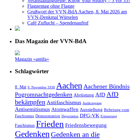
Veranstaltungsreihe: Know Your History – 5 vor 33?
Flaggentag ohne Flagge
Grußwort der VVN-BdA Aachen, 8. Mai 2026 am
VVN-Denkmal Würselen
Café Zuflucht – Spendenaufruf
Das Magazin der VVN-BdA
Magazin »antifa«
Schlagwörter
Aachen
Aachener Bündnis
8. Mai
9. November 1938
AfD
Pogromnachtgedenken
AfD
Abrüstung
bekämpfen
Antifaschismus
Antikriegstag
Antisemitismus
Atomwaffen
Ausstellung
Befreiung vom
DFG-VK
Faschismus
Demonstration
Deportation
Erinnerung
Frieden
Friedensbewegung
Faschismus
Gedenken
Gedenken an die