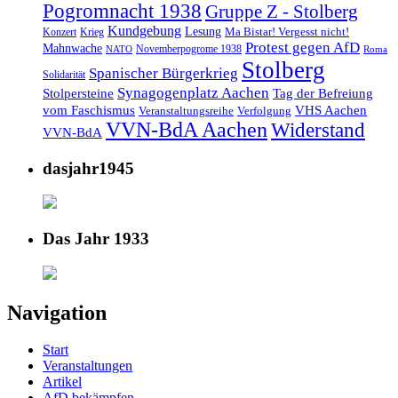
Pogromnacht 1938
Gruppe Z - Stolberg
Kundgebung
Lesung
Ma Bistar! Vergesst nicht!
Konzert
Krieg
Protest gegen AfD
Mahnwache
Novemberpogrome 1938
NATO
Roma
Stolberg
Spanischer Bürgerkrieg
Solidarität
Synagogenplatz Aachen
Stolpersteine
Tag der Befreiung
vom Faschismus
VHS Aachen
Veranstaltungsreihe
Verfolgung
VVN-BdA Aachen
Widerstand
VVN-BdA
dasjahr1945
Das Jahr 1933
Navigation
Start
Veranstaltungen
Artikel
AfD bekämpfen