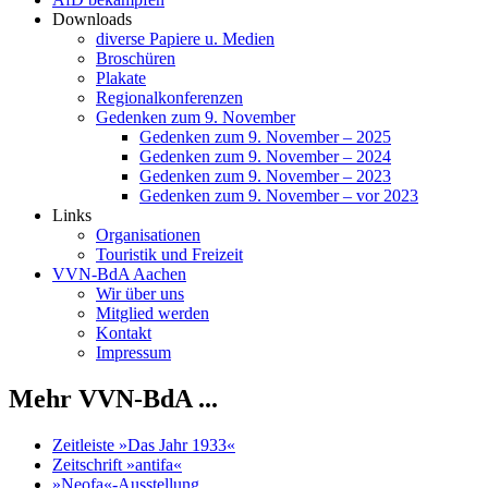
Downloads
diverse Papiere u. Medien
Broschüren
Plakate
Regionalkonferenzen
Gedenken zum 9. November
Gedenken zum 9. November – 2025
Gedenken zum 9. November – 2024
Gedenken zum 9. November – 2023
Gedenken zum 9. November – vor 2023
Links
Organisationen
Touristik und Freizeit
VVN-BdA Aachen
Wir über uns
Mitglied werden
Kontakt
Impressum
Mehr VVN-BdA ...
Zeitleiste »Das Jahr 1933«
Zeitschrift »antifa«
»Neofa«-Ausstellung