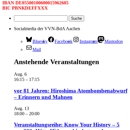
IBAN DE05500100600015962605
BIC PBNKDEFFXXX
Socialmedia der VVN-BdA Aachen
Bluesky
Facebook
Instagram
Mastodon
Mail
Anstehende Veranstaltungen
Aug.
6
16:15
–
17:15
vor 81 Jahren: Hiroshima Atombombenabwurf
– Erinnern und Mahnen
Aug.
13
18:00
–
20:00
Veranstaltungsreihe: Know Your History – 5