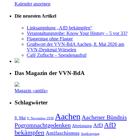
Kalender anzeigen
Die neuesten Artikel
Linksammlung „AfD bekämpfen“
Veranstaltungsreihe: Know Your History – 5 vor 33?
Flaggentag ohne Flagge
Grußwort der VVN-BdA Aachen, 8. Mai 2026 am
VVN-Denkmal Würselen
Café Zuflucht – Spendenaufruf
Das Magazin der VVN-BdA
Magazin »antifa«
Schlagwörter
Aachen
Aachener Bündnis
8. Mai
9. November 1938
AfD
Pogromnachtgedenken
AfD
Abrüstung
bekämpfen
Antifaschismus
Antikriegstag