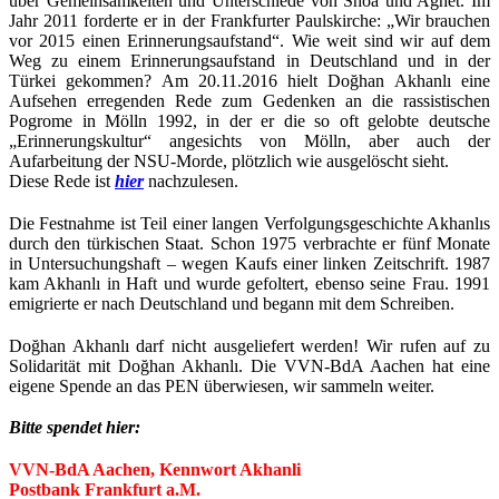
über Gemeinsamkeiten und Unterschiede von Shoa und Aghet. Im
Jahr 2011 forderte er in der Frankfurter Paulskirche: „Wir brauchen
vor 2015 einen Erinnerungsaufstand“. Wie weit sind wir auf dem
Weg zu einem Erinnerungsaufstand in Deutschland und in der
Türkei gekommen? Am 20.11.2016 hielt Doğhan Akhanlı eine
Aufsehen erregenden Rede zum Gedenken an die rassistischen
Pogrome in Mölln 1992, in der er die so oft gelobte deutsche
„Erinnerungskultur“ angesichts von Mölln, aber auch der
Aufarbeitung der NSU-Morde, plötzlich wie ausgelöscht sieht.
Diese Rede ist
hier
nachzulesen.
Die Festnahme ist Teil einer langen Verfolgungsgeschichte Akhanlıs
durch den türkischen Staat. Schon 1975 verbrachte er fünf Monate
in Untersuchungshaft – wegen Kaufs einer linken Zeitschrift. 1987
kam Akhanlı in Haft und wurde gefoltert, ebenso seine Frau. 1991
emigrierte er nach Deutschland und begann mit dem Schreiben.
Doğhan Akhanlı darf nicht ausgeliefert werden! Wir rufen auf zu
Solidarität mit Doğhan Akhanlı. Die VVN-BdA Aachen hat eine
eigene Spende an das PEN überwiesen, wir sammeln weiter.
Bitte spendet hier:
VVN-BdA Aachen, Kennwort Akhanli
Postbank Frankfurt a.M.