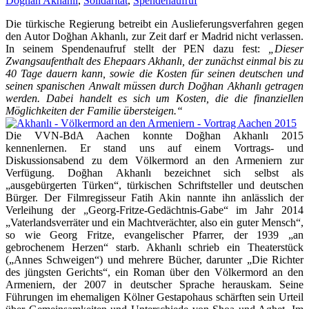
Doğhan Akhanlı
,
Solidarität
,
Spendenaufruf
Die türkische Regierung betreibt ein Auslieferungsverfahren gegen
den Autor Doğhan Akhanlı, zur Zeit darf er Madrid nicht verlassen.
In seinem Spendenaufruf stellt der PEN dazu fest:
„Dieser
Zwangsaufenthalt des Ehepaars Akhanlı, der zunächst einmal bis zu
40 Tage dauern kann, sowie die Kosten für seinen deutschen und
seinen spanischen Anwalt müssen durch Doğhan Akhanlı getragen
werden. Dabei handelt es sich um Kosten, die die finanziellen
Möglichkeiten der Familie übersteigen.“
Die VVN-BdA Aachen konnte Doğhan Akhanlı 2015
kennenlernen. Er stand uns auf einem Vortrags- und
Diskussionsabend zu dem Völkermord an den Armeniern zur
Verfügung. Doğhan Akhanlı bezeichnet sich selbst als
„ausgebürgerten Türken“, türkischen Schriftsteller und deutschen
Bürger. Der Filmregisseur Fatih Akin nannte ihn anlässlich der
Verleihung der „Georg-Fritze-Gedächtnis-Gabe“ im Jahr 2014
„Vaterlandsverräter und ein Machtverächter, also ein guter Mensch“,
so wie Georg Fritze, evangelischer Pfarrer, der 1939 „an
gebrochenem Herzen“ starb. Akhanlı schrieb ein Theaterstück
(„Annes Schweigen“) und mehrere Bücher, darunter „Die Richter
des jüngsten Gerichts“, ein Roman über den Völkermord an den
Armeniern, der 2007 in deutscher Sprache herauskam. Seine
Führungen im ehemaligen Kölner Gestapohaus schärften sein Urteil