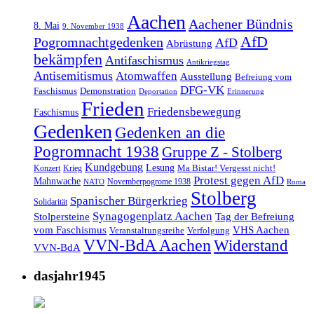
Aachen
Aachener Bündnis
8. Mai
9. November 1938
AfD
Pogromnachtgedenken
AfD
Abrüstung
bekämpfen
Antifaschismus
Antikriegstag
Antisemitismus
Atomwaffen
Ausstellung
Befreiung vom
DFG-VK
Faschismus
Demonstration
Deportation
Erinnerung
Frieden
Friedensbewegung
Faschismus
Gedenken
Gedenken an die
Pogromnacht 1938
Gruppe Z - Stolberg
Kundgebung
Lesung
Ma Bistar! Vergesst nicht!
Konzert
Krieg
Protest gegen AfD
Mahnwache
Novemberpogrome 1938
NATO
Roma
Stolberg
Spanischer Bürgerkrieg
Solidarität
Synagogenplatz Aachen
Stolpersteine
Tag der Befreiung
vom Faschismus
VHS Aachen
Veranstaltungsreihe
Verfolgung
VVN-BdA Aachen
Widerstand
VVN-BdA
dasjahr1945