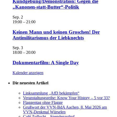
Kundgebung/Demonstration: Gegen die
„Kanonen-statt-Butter“-Politik
Sep.
2
19:00
–
21:00
Keinen Mann und keinen Groschen! Der
Antimilitarismus der Liebknechts
Sep.
3
18:00
–
20:00
Dokumentarfilm: A Single Day
Kalender anzeigen
Die neuesten Artikel
Linksammlung „AfD bekämpfen“
Veranstaltungsreihe: Know Your History – 5 vor 33?
Flaggentag ohne Flagge
Grußwort der VVN-BdA Aachen, 8. Mai 2026 am
VVN-Denkmal Würselen
Café Zuflucht – Spendenaufruf