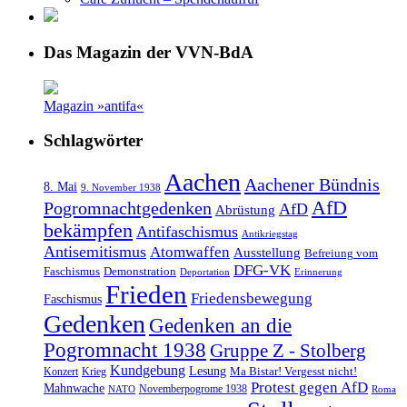
Das Magazin der VVN-BdA
Magazin »antifa«
Schlagwörter
Aachen
Aachener Bündnis
8. Mai
9. November 1938
AfD
Pogromnachtgedenken
AfD
Abrüstung
bekämpfen
Antifaschismus
Antikriegstag
Antisemitismus
Atomwaffen
Ausstellung
Befreiung vom
DFG-VK
Faschismus
Demonstration
Deportation
Erinnerung
Frieden
Friedensbewegung
Faschismus
Gedenken
Gedenken an die
Pogromnacht 1938
Gruppe Z - Stolberg
Kundgebung
Lesung
Ma Bistar! Vergesst nicht!
Konzert
Krieg
Protest gegen AfD
Mahnwache
Novemberpogrome 1938
NATO
Roma