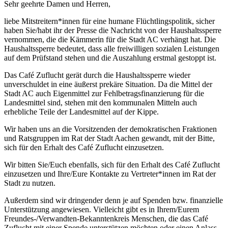
Sehr geehrte Damen und Herren,
liebe Mitstreitern*innen für eine humane Flüchtlingspolitik, sicher
haben Sie/habt ihr der Presse die Nachricht von der Haushaltssperre
vernommen, die die Kämmerin für die Stadt AC verhängt hat. Die
Haushaltssperre bedeutet, dass alle freiwilligen sozialen Leistungen
auf dem Prüfstand stehen und die Auszahlung erstmal gestoppt ist.
Das Café Zuflucht gerät durch die Haushaltssperre wieder
unverschuldet in eine äußerst prekäre Situation. Da die Mittel der
Stadt AC auch Eigenmittel zur Fehlbetragsfinanzierung für die
Landesmittel sind, stehen mit den kommunalen Mitteln auch
erhebliche Teile der Landesmittel auf der Kippe.
Wir haben uns an die Vorsitzenden der demokratischen Fraktionen
und Ratsgruppen im Rat der Stadt Aachen gewandt, mit der Bitte,
sich für den Erhalt des Café Zuflucht einzusetzen.
Wir bitten Sie/Euch ebenfalls, sich für den Erhalt des Café Zuflucht
einzusetzen und Ihre/Eure Kontakte zu Vertreter*innen im Rat der
Stadt zu nutzen.
Außerdem sind wir dringender denn je auf Spenden bzw. finanzielle
Unterstützung angewiesen. Vielleicht gibt es in Ihrem/Eurem
Freundes-/Verwandten-Bekanntenkreis Menschen, die das Café
Zuflucht mit einer Spende unterstützen möchten oder einen Anlass