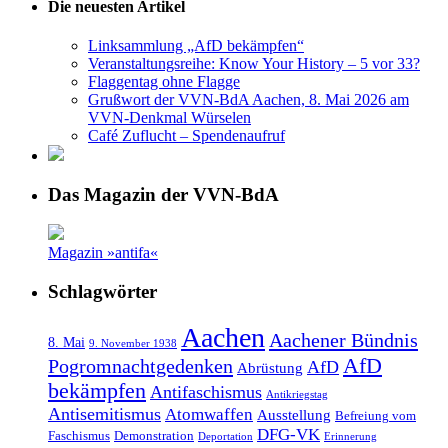
Die neuesten Artikel
Linksammlung „AfD bekämpfen“
Veranstaltungsreihe: Know Your History – 5 vor 33?
Flaggentag ohne Flagge
Grußwort der VVN-BdA Aachen, 8. Mai 2026 am
VVN-Denkmal Würselen
Café Zuflucht – Spendenaufruf
Das Magazin der VVN-BdA
Magazin »antifa«
Schlagwörter
Aachen
Aachener Bündnis
8. Mai
9. November 1938
AfD
Pogromnachtgedenken
AfD
Abrüstung
bekämpfen
Antifaschismus
Antikriegstag
Antisemitismus
Atomwaffen
Ausstellung
Befreiung vom
DFG-VK
Faschismus
Demonstration
Deportation
Erinnerung