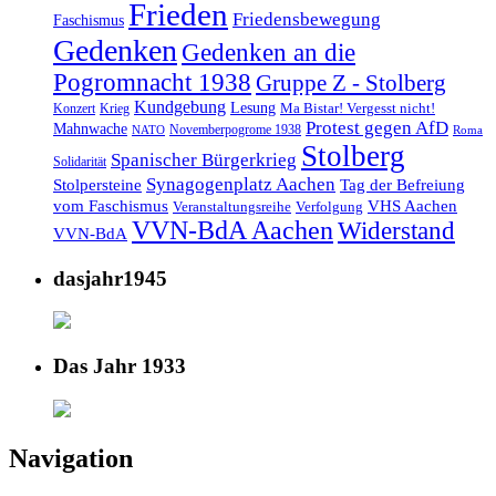
Frieden
Friedensbewegung
Faschismus
Gedenken
Gedenken an die
Pogromnacht 1938
Gruppe Z - Stolberg
Kundgebung
Lesung
Ma Bistar! Vergesst nicht!
Konzert
Krieg
Protest gegen AfD
Mahnwache
Novemberpogrome 1938
NATO
Roma
Stolberg
Spanischer Bürgerkrieg
Solidarität
Synagogenplatz Aachen
Stolpersteine
Tag der Befreiung
vom Faschismus
VHS Aachen
Veranstaltungsreihe
Verfolgung
VVN-BdA Aachen
Widerstand
VVN-BdA
dasjahr1945
Das Jahr 1933
Navigation