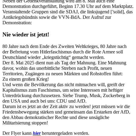
Neben der Gedenkveranstaltung wird am 8. Mai auch eine
Demonstration durchgeführt, Beginn 17.30 Uhr auf dem Marktplatz.
Veranstaltende Gruppen sind die SDAJ, die linksjugend [’solid], das
Antikriegsbündnis sowie die VVN-BdA. Der Aufruf zur
Demonstration:
Nie wieder ist jetzt!
80 Jahre nach dem Ende des Zweiten Weltkrieges, 80 Jahre nach
der Befreiung vom Hitlerfaschismus durch die Rote Armee soll
Deutschland wieder „kriegstüchtig“ gemacht werden.
Der 8. Mai 2025 dient nun als Tag der Mahnung. Eine Mahnung
davor, wohin das unerbittliche Streben nach Profit, neuen
Territorien, Zugängen zu neuen Märkten und Rohstoffen führt:
Zu einem großen Krieg!
Und wenn die Bevölkerung das nicht mitmachen will, greift der
Kapitalismus zum Faschismus, um seine Interessen mit heftiger
Unterdrückung durchzusetzen. Siehe Trump, Musk, Zuckerberg in
den USA und auch bei uns: CDU und AfD.
Darum ist es jetzt an der Zeit aktiv zu werden! jetzt müssen wir die
Friedensbewegung stärken und gemeinsam das Erstarken der AfD,
den Abbau demokratischer Rechte und diese unsägliche
Militarisierung stoppen!
Der Flyer kann
hier
heruntergeladen werden.