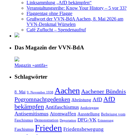
Linksammlung „AfD bekämpfen“
Veranstaltungsreihe: Know Your History – 5 vor 33?
Flaggentag ohne Flagge
Grußwort der VVN-BdA Aachen, 8. Mai 2026 am
VVN-Denkmal Würselen
Café Zuflucht – Spendenaufruf
Das Magazin der VVN-BdA
Magazin »antifa«
Schlagwörter
Aachen
Aachener Bündnis
8. Mai
9. November 1938
AfD
Pogromnachtgedenken
AfD
Abrüstung
bekämpfen
Antifaschismus
Antikriegstag
Antisemitismus
Atomwaffen
Ausstellung
Befreiung vom
DFG-VK
Faschismus
Demonstration
Deportation
Erinnerung
Frieden
Friedensbewegung
Faschismus