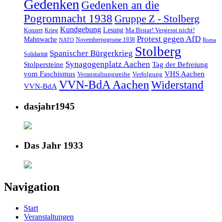
Gedenken
Gedenken an die
Pogromnacht 1938
Gruppe Z - Stolberg
Kundgebung
Lesung
Ma Bistar! Vergesst nicht!
Konzert
Krieg
Protest gegen AfD
Mahnwache
Novemberpogrome 1938
NATO
Roma
Stolberg
Spanischer Bürgerkrieg
Solidarität
Synagogenplatz Aachen
Stolpersteine
Tag der Befreiung
vom Faschismus
VHS Aachen
Veranstaltungsreihe
Verfolgung
VVN-BdA Aachen
Widerstand
VVN-BdA
dasjahr1945
Das Jahr 1933
Navigation
Start
Veranstaltungen