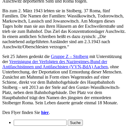
Auschwitz deportierten Sinti und Roma folgen.
Bis zum 2. März 1943 lebten sie in Stolberg. 37 Roma, fünf
Familien. Die Namen der Familien: Wassilkowitsch, Todorowitsch,
Markowitsch, Lassisch und Jowanowitsch. Am Morgen dieses
Tages holte man sie aus ihren Häusern an der Eschweilerstraße und
trieb sie zum Bahnhof. Das Ziel das Konzentrationslager Auschwitz.
In einem amtlichen Schreiben heißt es dazu zynisch: „Die
nachstehend aufgeführten Ausländer sind am 2.3.1943 nach
Auschwitz/Oberschlesien verzogen.“
Seit 25 Jahren gedenkt die
Gruppe Z – Stolberg
mit Unterstützung
der
Vereinigung der Verfolgten des Naziregimes-Bund der
Antifaschistinnen und Antifaschisten (VVN-BdA) Aachen
, ohne
Unterbrechung, der Deportation und Ermordung dieser Menschen.
Zunächst am Mahnmal in Form eines Wagenrades auf einer
Schiene, direkt vor dem Bahnhofsgebäude des Hauptbahnhofs
Stolberg – seit 2013 an der Stele auf den Gustav-Wassilkowitsch-
Platz, neben dem Bahnhofsgebäude. Der Platz vor dem
Hauptbahnhof trägt den Namen des jüngsten der ermordeten
Stolberger Roma. Sein Leben dauerte gerade einmal 18 Monate.
Den Flyer finden Sie
hier
.