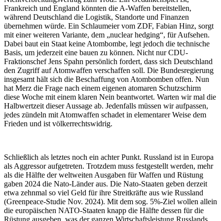
Frankreich und England könnten die A-Waffen bereitstellen,
während Deutschland die Logistik, Standorte und Finanzen
übernehmen würde. Ein Schlaumeier vom ZDF, Fabian Hinz, sorgt
mit einer weiteren Variante, dem „nuclear hedging“, für Aufsehen.
Dabei baut ein Staat keine Atombombe, legt jedoch die technische
Basis, um jederzeit eine bauen zu können. Nicht nur CDU-
Fraktionschef Jens Spahn persönlich fordert, dass sich Deutschland
den Zugriff auf Atomwaffen verschaffen soll. Die Bundesregierung
insgesamt hält sich die Beschaffung von Atombomben offen. Nun
hat Merz die Frage nach einem eigenen atomaren Schutzschirm
diese Woche mit einem klaren Nein beantwortet. Warten wir mal die
Halbwertzeit dieser Aussage ab. Jedenfalls müssen wir aufpassen,
jedes zündeln mit Atomwaffen schadet in elementarer Weise dem
Frieden und ist völkerrechtswidrig.
Schließlich als letztes noch ein achter Punkt. Russland ist in Europa
als Aggressor aufgetreten. Trotzdem muss festgestellt werden, mehr
als die Hälfte der weltweiten Ausgaben für Waffen und Rüstung
gaben 2024 die Nato-Länder aus. Die Nato-Staaten geben derzeit
etwa zehnmal so viel Geld für ihre Streitkräfte aus wie Russland
(Greenpeace-Studie Nov. 2024). Mit dem sog. 5%-Ziel wollen allein
die europäischen NATO-Staaten knapp die Hälfte dessen für die
Rüstung ausgeben, was der ganzen Wirtschaftsleistung Russlands