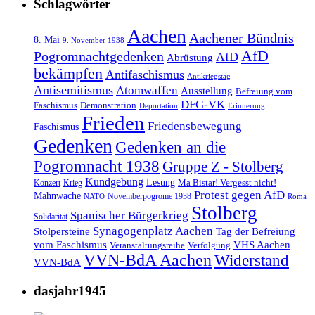
Schlagwörter
Aachen
Aachener Bündnis
8. Mai
9. November 1938
AfD
Pogromnachtgedenken
AfD
Abrüstung
bekämpfen
Antifaschismus
Antikriegstag
Antisemitismus
Atomwaffen
Ausstellung
Befreiung vom
DFG-VK
Faschismus
Demonstration
Deportation
Erinnerung
Frieden
Friedensbewegung
Faschismus
Gedenken
Gedenken an die
Pogromnacht 1938
Gruppe Z - Stolberg
Kundgebung
Lesung
Ma Bistar! Vergesst nicht!
Konzert
Krieg
Protest gegen AfD
Mahnwache
Novemberpogrome 1938
NATO
Roma
Stolberg
Spanischer Bürgerkrieg
Solidarität
Synagogenplatz Aachen
Stolpersteine
Tag der Befreiung
vom Faschismus
VHS Aachen
Veranstaltungsreihe
Verfolgung
VVN-BdA Aachen
Widerstand
VVN-BdA
dasjahr1945