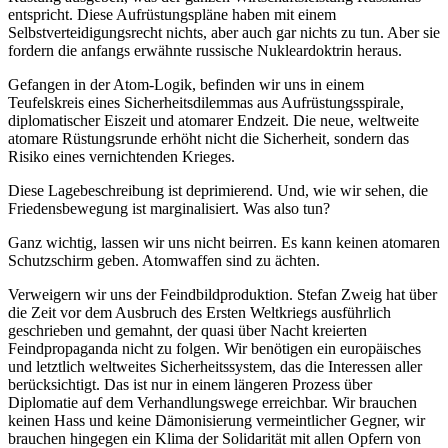
entspricht. Diese Aufrüstungspläne haben mit einem
Selbstverteidigungsrecht nichts, aber auch gar nichts zu tun. Aber sie
fordern die anfangs erwähnte russische Nukleardoktrin heraus.
Gefangen in der Atom-Logik, befinden wir uns in einem
Teufelskreis eines Sicherheitsdilemmas aus Aufrüstungsspirale,
diplomatischer Eiszeit und atomarer Endzeit. Die neue, weltweite
atomare Rüstungsrunde erhöht nicht die Sicherheit, sondern das
Risiko eines vernichtenden Krieges.
Diese Lagebeschreibung ist deprimierend. Und, wie wir sehen, die
Friedensbewegung ist marginalisiert. Was also tun?
Ganz wichtig, lassen wir uns nicht beirren. Es kann keinen atomaren
Schutzschirm geben. Atomwaffen sind zu ächten.
Verweigern wir uns der Feindbildproduktion. Stefan Zweig hat über
die Zeit vor dem Ausbruch des Ersten Weltkriegs ausführlich
geschrieben und gemahnt, der quasi über Nacht kreierten
Feindpropaganda nicht zu folgen. Wir benötigen ein europäisches
und letztlich weltweites Sicherheitssystem, das die Interessen aller
berücksichtigt. Das ist nur in einem längeren Prozess über
Diplomatie auf dem Verhandlungswege erreichbar. Wir brauchen
keinen Hass und keine Dämonisierung vermeintlicher Gegner, wir
brauchen hingegen ein Klima der Solidarität mit allen Opfern von