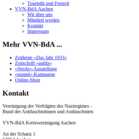
Touristik und Freizeit
VVN-BdA Aachen
Wir über uns
Mitglied werden
Kontakt
Impressum
Mehr VVN-BdA ...
Zeitleiste »Das Jahr 1933«
Zeitschrift »antifa«
»Neofa«-Ausstellung
»nonpd«-Kampagne
Online-Shop
Kontakt
Vereinigung der Verfolgten des Naziregimes -
Bund der Antifaschistinnen und Antifaschisten
VVN-BdA Kreisvereinigung Aachen
An der Schanz 1