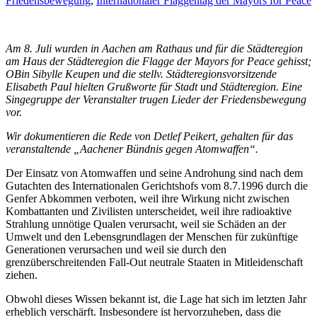
Friedensbewegung
,
Internationaler Flaggentag der Mayors for Peace
Am 8. Juli wurden in Aachen am Rathaus und für die Städteregion
am Haus der Städteregion die Flagge der Mayors for Peace gehisst;
OBin Sibylle Keupen und die stellv. Städteregionsvorsitzende
Elisabeth Paul hielten Grußworte für Stadt und Städteregion. Eine
Singegruppe der Veranstalter trugen Lieder der Friedensbewegung
vor.
Wir dokumentieren die Rede von Detlef Peikert, gehalten für das
veranstaltende „Aachener Bündnis gegen Atomwaffen“.
Der Einsatz von Atomwaffen und seine Androhung sind nach dem
Gutachten des Internationalen Gerichtshofs vom 8.7.1996 durch die
Genfer Abkommen verboten, weil ihre Wirkung nicht zwischen
Kombattanten und Zivilisten unterscheidet, weil ihre radioaktive
Strahlung unnötige Qualen verursacht, weil sie Schäden an der
Umwelt und den Lebensgrundlagen der Menschen für zukünftige
Generationen verursachen und weil sie durch den
grenzüberschreitenden Fall-Out neutrale Staaten in Mitleidenschaft
ziehen.
Obwohl dieses Wissen bekannt ist, die Lage hat sich im letzten Jahr
erheblich verschärft. Insbesondere ist hervorzuheben, dass die