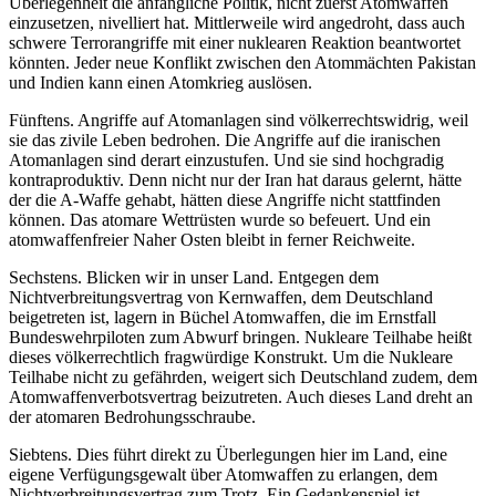
Überlegenheit die anfängliche Politik, nicht zuerst Atomwaffen
einzusetzen, nivelliert hat. Mittlerweile wird angedroht, dass auch
schwere Terrorangriffe mit einer nuklearen Reaktion beantwortet
könnten. Jeder neue Konflikt zwischen den Atommächten Pakistan
und Indien kann einen Atomkrieg auslösen.
Fünftens. Angriffe auf Atomanlagen sind völkerrechtswidrig, weil
sie das zivile Leben bedrohen. Die Angriffe auf die iranischen
Atomanlagen sind derart einzustufen. Und sie sind hochgradig
kontraproduktiv. Denn nicht nur der Iran hat daraus gelernt, hätte
der die A-Waffe gehabt, hätten diese Angriffe nicht stattfinden
können. Das atomare Wettrüsten wurde so befeuert. Und ein
atomwaffenfreier Naher Osten bleibt in ferner Reichweite.
Sechstens. Blicken wir in unser Land. Entgegen dem
Nichtverbreitungsvertrag von Kernwaffen, dem Deutschland
beigetreten ist, lagern in Büchel Atomwaffen, die im Ernstfall
Bundeswehrpiloten zum Abwurf bringen. Nukleare Teilhabe heißt
dieses völkerrechtlich fragwürdige Konstrukt. Um die Nukleare
Teilhabe nicht zu gefährden, weigert sich Deutschland zudem, dem
Atomwaffenverbotsvertrag beizutreten. Auch dieses Land dreht an
der atomaren Bedrohungsschraube.
Siebtens. Dies führt direkt zu Überlegungen hier im Land, eine
eigene Verfügungsgewalt über Atomwaffen zu erlangen, dem
Nichtverbreitungsvertrag zum Trotz. Ein Gedankenspiel ist,