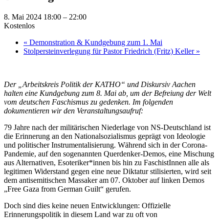
8. Mai 2024 18:00
–
22:00
Kostenlos
«
Demonstration & Kundgebung zum 1. Mai
Stolpersteinverlegung für Pastor Friedrich (Fritz) Keller
»
Der „Arbeitskreis Politik der KATHO“ und Diskursiv Aachen
halten eine Kundgebung zum 8. Mai ab, um der Befreiung der Welt
vom deutschen Faschismus zu gedenken. Im folgenden
dokumentieren wir den Veranstaltungsaufruf:
79 Jahre nach der militärischen Niederlage von NS-Deutschland ist
die Erinnerung an den Nationalsozialismus geprägt von Ideologie
und politischer Instrumentalisierung. Während sich in der Corona-
Pandemie, auf den sogenannten Querdenker-Demos, eine Mischung
aus Alternativen, Esoteriker*innen bis hin zu FaschistInnen alle als
legitimen Widerstand gegen eine neue Diktatur stilisierten, wird seit
dem antisemitischen Massaker am 07. Oktober auf linken Demos
„Free Gaza from German Guilt“ gerufen.
Doch sind dies keine neuen Entwicklungen: Offizielle
Erinnerungspolitik in diesem Land war zu oft von