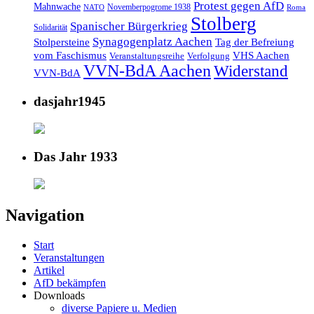
Protest gegen AfD
Mahnwache
Novemberpogrome 1938
NATO
Roma
Stolberg
Spanischer Bürgerkrieg
Solidarität
Synagogenplatz Aachen
Stolpersteine
Tag der Befreiung
vom Faschismus
VHS Aachen
Veranstaltungsreihe
Verfolgung
VVN-BdA Aachen
Widerstand
VVN-BdA
dasjahr1945
Das Jahr 1933
Navigation
Start
Veranstaltungen
Artikel
AfD bekämpfen
Downloads
diverse Papiere u. Medien