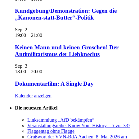
Kundgebung/Demonstration: Gegen die
„Kanonen-statt-Butter“-Politik
Sep.
2
19:00
–
21:00
Keinen Mann und keinen Groschen! Der
Antimilitarismus der Liebknechts
Sep.
3
18:00
–
20:00
Dokumentarfilm: A Single Day
Kalender anzeigen
Die neuesten Artikel
Linksammlung „AfD bekämpfen“
Veranstaltungsreihe: Know Your History – 5 vor 33?
Flaggentag ohne Flagge
Grußwort der VVN-BdA Aachen, 8. Mai 2026 am