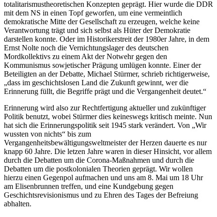
totalitarismustheoretischen Konzepten geprägt. Hier wurde die DDR
mit dem NS in einen Topf geworfen, um eine vermeintlich
demokratische Mitte der Gesellschaft zu erzeugen, welche keine
Verantwortung trägt und sich selbst als Hüter der Demokratie
darstellen konnte. Oder im Historikerstreit der 1980er Jahre, in dem
Ernst Nolte noch die Vernichtungslager des deutschen
Mordkollektivs zu einem Akt der Notwehr gegen den
Kommunismus sowjetischer Prägung umlügen konnte. Einer der
Beteiligten an der Debatte, Michael Stürmer, schrieb richtigerweise,
„dass im geschichtslosen Land die Zukunft gewinnt, wer die
Erinnerung füllt, die Begriffe prägt und die Vergangenheit deutet.“
Erinnerung wird also zur Rechtfertigung aktueller und zukünftiger
Politik benutzt, wobei Stürmer dies keineswegs kritisch meinte. Nun
hat sich die Erinnerungspolitik seit 1945 stark verändert. Von „Wir
wussten von nichts“ bis zum
Vergangenheitsbewältigungsweltmeister der Herzen dauerte es nur
knapp 60 Jahre. Die letzen Jahre waren in dieser Hinsicht, vor allem
durch die Debatten um die Corona-Maßnahmen und durch die
Debatten um die postkolonialen Theorien geprägt. Wir wollen
hierzu einen Gegenpol aufmachen und uns am 8. Mai um 18 Uhr
am Elisenbrunnen treffen, und eine Kundgebung gegen
Geschichtsrevisionismus und zu Ehren des Tages der Befreiung
abhalten.