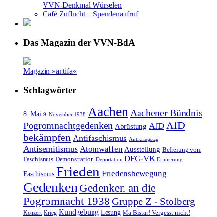
VVN-Denkmal Würselen
Café Zuflucht – Spendenaufruf
Das Magazin der VVN-BdA
Magazin »antifa«
Schlagwörter
Aachen
Aachener Bündnis
8. Mai
9. November 1938
AfD
Pogromnachtgedenken
AfD
Abrüstung
bekämpfen
Antifaschismus
Antikriegstag
Antisemitismus
Atomwaffen
Ausstellung
Befreiung vom
DFG-VK
Faschismus
Demonstration
Deportation
Erinnerung
Frieden
Friedensbewegung
Faschismus
Gedenken
Gedenken an die
Pogromnacht 1938
Gruppe Z - Stolberg
Kundgebung
Lesung
Ma Bistar! Vergesst nicht!
Konzert
Krieg