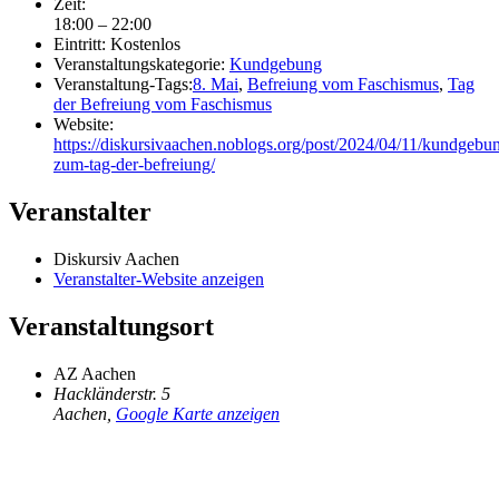
Zeit:
18:00 – 22:00
Eintritt:
Kostenlos
Veranstaltungskategorie:
Kundgebung
Veranstaltung-Tags:
8. Mai
,
Befreiung vom Faschismus
,
Tag
der Befreiung vom Faschismus
Website:
https://diskursivaachen.noblogs.org/post/2024/04/11/kundgebu
zum-tag-der-befreiung/
Veranstalter
Diskursiv Aachen
Veranstalter-Website anzeigen
Veranstaltungsort
AZ Aachen
Hackländerstr. 5
Aachen
,
Google Karte anzeigen