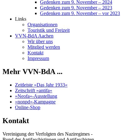
Gedenken zum 9. November – 2024
Gedenken zum 9. November – 2023
Gedenken zum 9. November – vor 2023
Links
Organisationen
Touristik und Freizeit
VVN-BdA Aachen
Wir über uns
Mitglied werden
Kontakt
Impressum
Mehr VVN-BdA ...
Zeitleiste »Das Jahr 1933«
Zeitschrift »antifa«
»Neofa«-Ausstellung
»nonpd«-Kampagne
Online-Shop
Kontakt
Vereinigung der Verfolgten des Naziregimes -
Bund der Antifaschistinnen und Antifaschisten