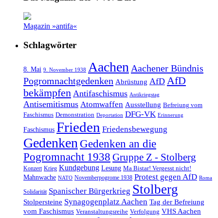
Magazin »antifa«
Schlagwörter
Aachen
Aachener Bündnis
8. Mai
9. November 1938
AfD
Pogromnachtgedenken
AfD
Abrüstung
bekämpfen
Antifaschismus
Antikriegstag
Antisemitismus
Atomwaffen
Ausstellung
Befreiung vom
DFG-VK
Faschismus
Demonstration
Deportation
Erinnerung
Frieden
Friedensbewegung
Faschismus
Gedenken
Gedenken an die
Pogromnacht 1938
Gruppe Z - Stolberg
Kundgebung
Lesung
Ma Bistar! Vergesst nicht!
Konzert
Krieg
Protest gegen AfD
Mahnwache
Novemberpogrome 1938
NATO
Roma
Stolberg
Spanischer Bürgerkrieg
Solidarität
Synagogenplatz Aachen
Stolpersteine
Tag der Befreiung
vom Faschismus
VHS Aachen
Veranstaltungsreihe
Verfolgung