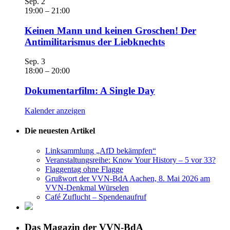
Sep.
2
19:00
–
21:00
Keinen Mann und keinen Groschen! Der
Antimilitarismus der Liebknechts
Sep.
3
18:00
–
20:00
Dokumentarfilm: A Single Day
Kalender anzeigen
Die neuesten Artikel
Linksammlung „AfD bekämpfen“
Veranstaltungsreihe: Know Your History – 5 vor 33?
Flaggentag ohne Flagge
Grußwort der VVN-BdA Aachen, 8. Mai 2026 am
VVN-Denkmal Würselen
Café Zuflucht – Spendenaufruf
Das Magazin der VVN-BdA