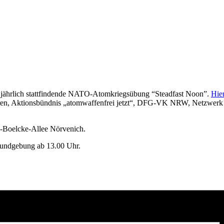
e jährlich stattfindende NATO-Atomkriegsübung “Steadfast Noon”.
Hie
 Düren, Aktionsbündnis „atomwaffenfrei jetzt“, DFG-VK NRW, Netz
-Boelcke-Allee Nörvenich.
kundgebung ab 13.00 Uhr.