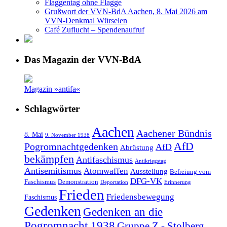
Flaggentag ohne Flagge
Grußwort der VVN-BdA Aachen, 8. Mai 2026 am
VVN-Denkmal Würselen
Café Zuflucht – Spendenaufruf
Das Magazin der VVN-BdA
Magazin »antifa«
Schlagwörter
Aachen
Aachener Bündnis
8. Mai
9. November 1938
AfD
Pogromnachtgedenken
AfD
Abrüstung
bekämpfen
Antifaschismus
Antikriegstag
Antisemitismus
Atomwaffen
Ausstellung
Befreiung vom
DFG-VK
Faschismus
Demonstration
Deportation
Erinnerung
Frieden
Friedensbewegung
Faschismus
Gedenken
Gedenken an die
Pogromnacht 1938
Gruppe Z - Stolberg