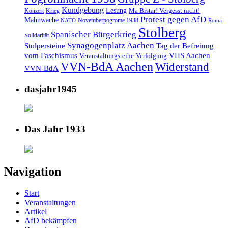
Kundgebung
Lesung
Ma Bistar! Vergesst nicht!
Konzert
Krieg
Protest gegen AfD
Mahnwache
Novemberpogrome 1938
NATO
Roma
Stolberg
Spanischer Bürgerkrieg
Solidarität
Synagogenplatz Aachen
Stolpersteine
Tag der Befreiung
vom Faschismus
VHS Aachen
Veranstaltungsreihe
Verfolgung
VVN-BdA Aachen
Widerstand
VVN-BdA
dasjahr1945
Das Jahr 1933
Navigation
Start
Veranstaltungen
Artikel
AfD bekämpfen