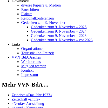
Downloads
diverse Papiere u. Medien
Broschüren
Plakate
Regionalkonferenzen
Gedenken zum 9. November
Gedenken zum 9. November – 2025
Gedenken zum 9. November – 2024
Gedenken zum 9. November – 2023
Gedenken zum 9. November – vor 2023
Links
Organisationen
Touristik und Freizeit
VVN-BdA Aachen
Wir über uns
Mitglied werden
Kontakt
Impressum
Mehr VVN-BdA ...
Zeitleiste »Das Jahr 1933«
Zeitschrift »antifa«
»Neofa«-Ausstellung
»nonpd«-Kampagne