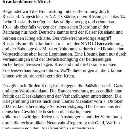
Krankenhäuser 6 Mrd. €
Begründet wird die Hochrüstung mit der Bedrohung durch
Russland. Angesichts der NATO-Stärke, deren Rüstungsetat das 14-
fache Russlands beträgt, ist das völlig abwegig und erinnert an
1914, als ebenfalls wegen der „russischen Bedrohung“ der
Reichstag nur noch Deutsche kannte und der Kaiser Russland und
Serbien den Krieg erklärte. Der völkerrechtswidrige Angriﬀ
Russlands auf die Ukraine hat u. a. mit der NATO-Osterweiterung
und der Sabotage des Minsker Abkommens durch die Ukraine eine
Vorgeschichte aber keine Legitimation. Eine Lösung kann nur durch
Verhandlungen und der Berücksichtigung der beiderseitigen
Sicherheitsinteressen liegen. Russland und die Ukraine müssen
Friedensverhandlungen führen. Waﬀenlieferungen an die Ukraine
lehnen wir ab, sie verlängern den Krieg.
Das gilt auch für den Krieg Israels gegen die Palästinenser in Gaza
und dem Westjordanland. Die Bundesregierung muss endlich eine
Politik der Deeskalation und der Verhandlungen unterstützen. Die
Kriegsführung Israels nach dem Hamas-Massaker vom 7. Oktober
2023 ist keine berechtigte Selbstverteidigung. Die Lehren aus der
deutschen Geschichte bestehen nicht darin, einen
völkerrechtswidrigen Krieg des Aushungerns und der Vertreibung
durch die rechtsradikale Netanyahu-Regierung mit Geld, Waﬀen
und Gerede von der „Staatsraison“ zu unterstützen.