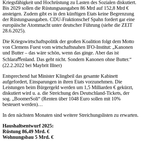
Kriegsfähigkeit und Hochrüstung zu Lasten des Sozialen diskutiert.
Bis 2029 sollen die Rüstungsausgaben 86 Mrd auf 152,8 Mrd €
ansteigen. Zudem gibt es in den künftigen Etats keine Begrenzung
der Rüstungsausgaben. CDU-Fraktionschef Spahn fordert gar eine
europäische Atommacht unter deutscher Führung (siehe die ZEIT
28.6.2025).
Die Kriegswirtschaftspolitik der großen Koalition folgt dem Motto
von Clemens Fuest vom wirtschaftsnahen IFO-Institut: „Kanonen
und Butter – das wäre schön, wenn das ginge. Aber das ist
Schlaraﬀenland. Das geht nicht. Sondern Kanonen ohne Butter.“
(22.2.2022 bei Maybrit Illner)
Entsprechend hat Minister Klingbeil das gesamte Kabinett
aufgefordert, Einsparungen in ihren Etats vorzunehmen. Die
Leistungen beim Bürgergeld werden um 1,5 Milliarden € gekürzt,
diskutiert wird u. a. die Streichung des Deutschland-Tickets, der
sog. „BoomerSoli“ (Renten über 1048 Euro sollen mit 10%
besteuert werden)…
In den nächsten Monaten sind weitere Streichungslisten zu erwarten.
Haushaltsentwurf 2025:
Rüstung 86,49 Mrd. €
Wohnungsbau 5 Mrd. €