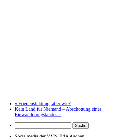
«
Friedensbildung, aber wie?
Kein Land für Niemand – Abschottung eines
Einwanderungslandes
»
Socialmedia der VVN-BdA Aachen