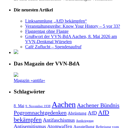
Die neuesten Artikel
Linksammlung „AfD bekämpfen“
Veranstaltungsreihe: Know Your History – 5 vor 33?
Flaggentag ohne Flagge
Grußwort der VVN-BdA Aachen, 8. Mai 2026 am
VVN-Denkmal Würselen
Café Zuflucht – Spendenaufruf
Das Magazin der VVN-BdA
Magazin »antifa«
Schlagwörter
Aachen
Aachener Bündnis
8. Mai
9. November 1938
AfD
Pogromnachtgedenken
AfD
Abrüstung
bekämpfen
Antifaschismus
Antikriegstag
Antisemitismus
Atomwaffen
Ausstellung
Befreiung vom