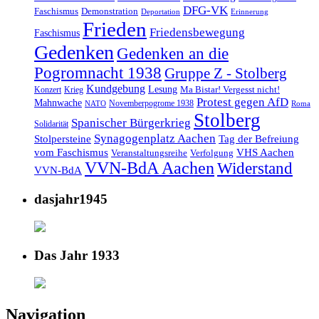
DFG-VK
Faschismus
Demonstration
Deportation
Erinnerung
Frieden
Friedensbewegung
Faschismus
Gedenken
Gedenken an die
Pogromnacht 1938
Gruppe Z - Stolberg
Kundgebung
Lesung
Ma Bistar! Vergesst nicht!
Konzert
Krieg
Protest gegen AfD
Mahnwache
Novemberpogrome 1938
NATO
Roma
Stolberg
Spanischer Bürgerkrieg
Solidarität
Synagogenplatz Aachen
Stolpersteine
Tag der Befreiung
vom Faschismus
VHS Aachen
Veranstaltungsreihe
Verfolgung
VVN-BdA Aachen
Widerstand
VVN-BdA
dasjahr1945
Das Jahr 1933
Navigation