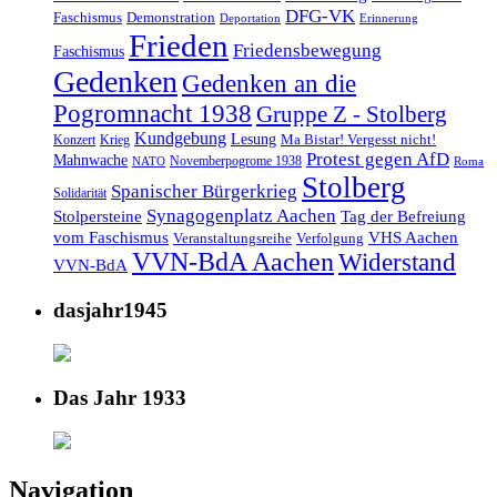
DFG-VK
Faschismus
Demonstration
Deportation
Erinnerung
Frieden
Friedensbewegung
Faschismus
Gedenken
Gedenken an die
Pogromnacht 1938
Gruppe Z - Stolberg
Kundgebung
Lesung
Ma Bistar! Vergesst nicht!
Konzert
Krieg
Protest gegen AfD
Mahnwache
Novemberpogrome 1938
NATO
Roma
Stolberg
Spanischer Bürgerkrieg
Solidarität
Synagogenplatz Aachen
Stolpersteine
Tag der Befreiung
vom Faschismus
VHS Aachen
Veranstaltungsreihe
Verfolgung
VVN-BdA Aachen
Widerstand
VVN-BdA
dasjahr1945
Das Jahr 1933
Navigation