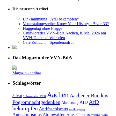
Die neuesten Artikel
Linksammlung „AfD bekämpfen“
Veranstaltungsreihe: Know Your History – 5 vor 33?
Flaggentag ohne Flagge
Grußwort der VVN-BdA Aachen, 8. Mai 2026 am
VVN-Denkmal Würselen
Café Zuflucht – Spendenaufruf
Das Magazin der VVN-BdA
Magazin »antifa«
Schlagwörter
Aachen
Aachener Bündnis
8. Mai
9. November 1938
AfD
Pogromnachtgedenken
AfD
Abrüstung
bekämpfen
Antifaschismus
Antikriegstag
Antisemitismus
Atomwaffen
Ausstellung
Befreiung vom