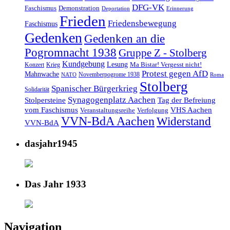
DFG-VK
Faschismus
Demonstration
Deportation
Erinnerung
Frieden
Friedensbewegung
Faschismus
Gedenken
Gedenken an die
Pogromnacht 1938
Gruppe Z - Stolberg
Kundgebung
Lesung
Ma Bistar! Vergesst nicht!
Konzert
Krieg
Protest gegen AfD
Mahnwache
Novemberpogrome 1938
NATO
Roma
Stolberg
Spanischer Bürgerkrieg
Solidarität
Synagogenplatz Aachen
Stolpersteine
Tag der Befreiung
vom Faschismus
VHS Aachen
Veranstaltungsreihe
Verfolgung
VVN-BdA Aachen
Widerstand
VVN-BdA
dasjahr1945
Das Jahr 1933
Navigation