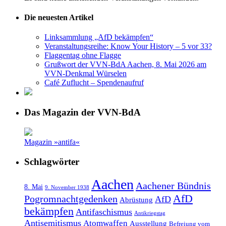
Die neuesten Artikel
Linksammlung „AfD bekämpfen“
Veranstaltungsreihe: Know Your History – 5 vor 33?
Flaggentag ohne Flagge
Grußwort der VVN-BdA Aachen, 8. Mai 2026 am
VVN-Denkmal Würselen
Café Zuflucht – Spendenaufruf
Das Magazin der VVN-BdA
Magazin »antifa«
Schlagwörter
Aachen
Aachener Bündnis
8. Mai
9. November 1938
AfD
Pogromnachtgedenken
AfD
Abrüstung
bekämpfen
Antifaschismus
Antikriegstag
Antisemitismus
Atomwaffen
Ausstellung
Befreiung vom