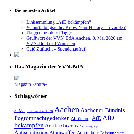
Die neuesten Artikel
Linksammlung „AfD bekämpfen“
Veranstaltungsreihe: Know Your History – 5 vor 33?
Flaggentag ohne Flagge
Grußwort der VVN-BdA Aachen, 8. Mai 2026 am
VVN-Denkmal Würselen
Café Zuflucht – Spendenaufruf
Das Magazin der VVN-BdA
Magazin »antifa«
Schlagwörter
Aachen
Aachener Bündnis
8. Mai
9. November 1938
AfD
Pogromnachtgedenken
AfD
Abrüstung
bekämpfen
Antifaschismus
Antikriegstag
Antisemitismus
Atomwaffen
Ausstellung
Befreiung vom