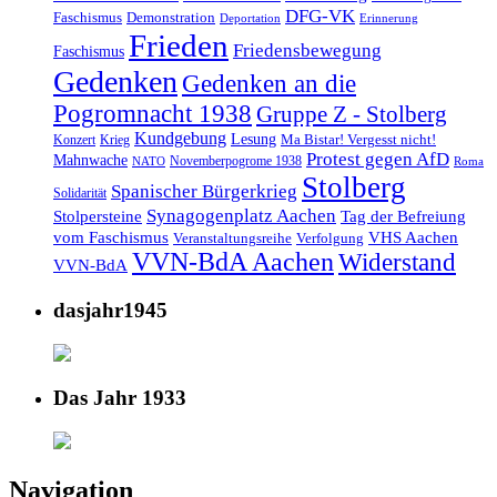
DFG-VK
Faschismus
Demonstration
Deportation
Erinnerung
Frieden
Friedensbewegung
Faschismus
Gedenken
Gedenken an die
Pogromnacht 1938
Gruppe Z - Stolberg
Kundgebung
Lesung
Ma Bistar! Vergesst nicht!
Konzert
Krieg
Protest gegen AfD
Mahnwache
Novemberpogrome 1938
NATO
Roma
Stolberg
Spanischer Bürgerkrieg
Solidarität
Synagogenplatz Aachen
Stolpersteine
Tag der Befreiung
vom Faschismus
VHS Aachen
Veranstaltungsreihe
Verfolgung
VVN-BdA Aachen
Widerstand
VVN-BdA
dasjahr1945
Das Jahr 1933
Navigation