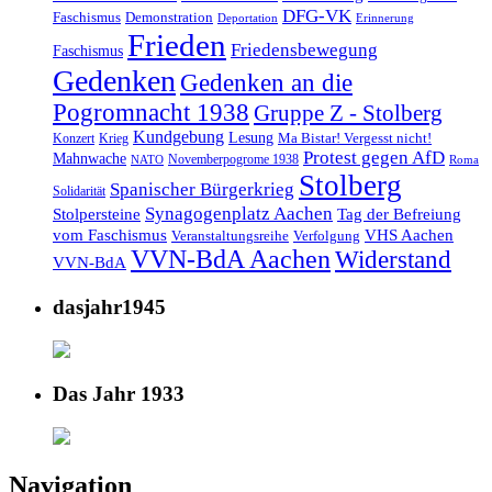
DFG-VK
Faschismus
Demonstration
Deportation
Erinnerung
Frieden
Friedensbewegung
Faschismus
Gedenken
Gedenken an die
Pogromnacht 1938
Gruppe Z - Stolberg
Kundgebung
Lesung
Ma Bistar! Vergesst nicht!
Konzert
Krieg
Protest gegen AfD
Mahnwache
Novemberpogrome 1938
NATO
Roma
Stolberg
Spanischer Bürgerkrieg
Solidarität
Synagogenplatz Aachen
Stolpersteine
Tag der Befreiung
vom Faschismus
VHS Aachen
Veranstaltungsreihe
Verfolgung
VVN-BdA Aachen
Widerstand
VVN-BdA
dasjahr1945
Das Jahr 1933
Navigation