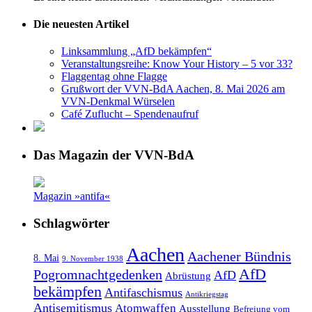
Die neuesten Artikel
Linksammlung „AfD bekämpfen“
Veranstaltungsreihe: Know Your History – 5 vor 33?
Flaggentag ohne Flagge
Grußwort der VVN-BdA Aachen, 8. Mai 2026 am
VVN-Denkmal Würselen
Café Zuflucht – Spendenaufruf
Das Magazin der VVN-BdA
Magazin »antifa«
Schlagwörter
Aachen
Aachener Bündnis
8. Mai
9. November 1938
AfD
Pogromnachtgedenken
AfD
Abrüstung
bekämpfen
Antifaschismus
Antikriegstag
Antisemitismus
Atomwaffen
Ausstellung
Befreiung vom